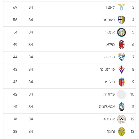
לאציו
69
34
3
פארמה
56
34
4
אינטר
51
34
5
מילאן
49
34
6
ברשיה
44
34
7
פיורנטינה
43
34
8
בולוניה
43
34
9
פרוג'יה
42
34
10
אטאלנטה
41
34
11
אודינזה
41
34
12
ורונה
38
34
13