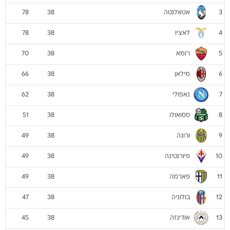
אטאלנטה
78
38
3
לאציו
78
38
4
רומא
70
38
5
מילאן
66
38
6
נאפולי
62
38
7
ססואולו
51
38
8
ורונה
49
38
9
פיורנטינה
49
38
10
פארמה
49
38
11
בולוניה
47
38
12
אודינזה
45
38
13