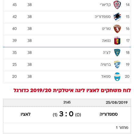
קליארי
45
38
14
סמפדוריה
42
38
15
טורינו
40
38
16
גנואה
39
38
17
לצ'ה
35
38
18
ברשיה
25
38
19
ספאל
20
38
20
לוח משחקים
לאציו
ליגה איטלקית 2019/20
כדורגל
25/08/2019
21:45
0 : 3
סמפדוריה
לאציו
(1)
(0)
מחזור 1