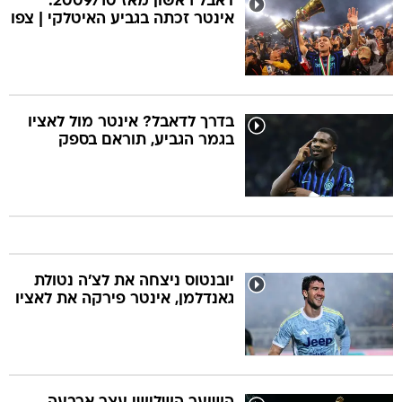
דאבל ראשון מאז 2009/10:
אינטר זכתה בגביע האיטלקי | צפו
בדרך לדאבל? אינטר מול לאציו
בגמר הגביע, תוראם בספק
יובנטוס ניצחה את לצ'ה נטולת
גאנדלמן, אינטר פירקה את לאציו