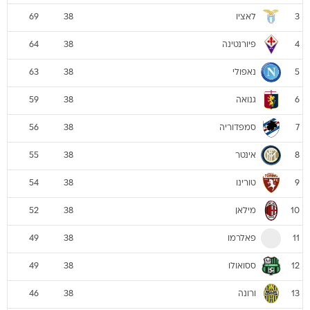
לאציו
69
38
3
פיורנטינה
64
38
4
נאפולי
63
38
5
גנואה
59
38
6
סמפדוריה
56
38
7
אינטר
55
38
8
טורינו
54
38
9
מילאן
52
38
10
פאלרמו
49
38
11
ססואולו
49
38
12
ורונה
46
38
13