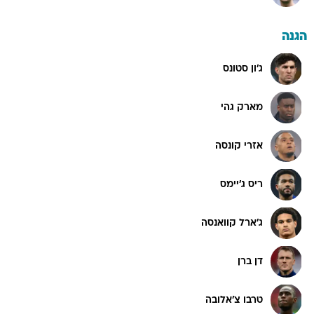
הגנה
ג'ון סטונס
מארק גהי
אזרי קונסה
ריס ג'יימס
ג'ארל קוואנסה
דן ברן
טרבו צ'אלובה