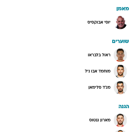
מאמן
יוסי אבוקסיס
שוערים
ראול בלבראו
מוחמד אבו ניל
מג'ד סלימאן
הגנה
מארון גנטוס