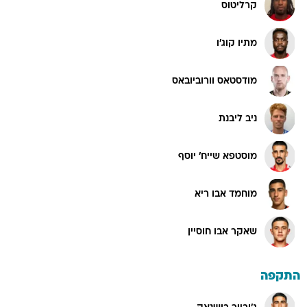
קרליטוס
מתיו קוג'ו
מודסטאס וורוביובאס
ניב ליבנת
מוסטפא שייח' יוסף
מוחמד אבו ריא
שאקר אבו חוסיין
התקפה