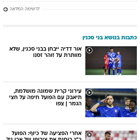
לרשימה המלאה
כתבות בנושא בני סכנין
אור דדיה ייבחן בבני סכנין, שלא
מוותרת על זוהר זסנו
עירוני קרית שמונה מושלמת,
תיאבק עם הפועל חיפה על חצי
הגמר | צפו
אחרי הפציעה של כיוף: הפועל
ר"ג בוחנת את צירופו של אבו ניל