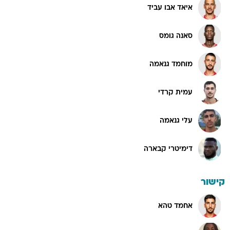
איאד אבו עביד
סאנה גומס
מוחמד גנאמה
עמית קרדי
עלי גנאמה
דימיטרי קבארה
קישור
אחמד טהא