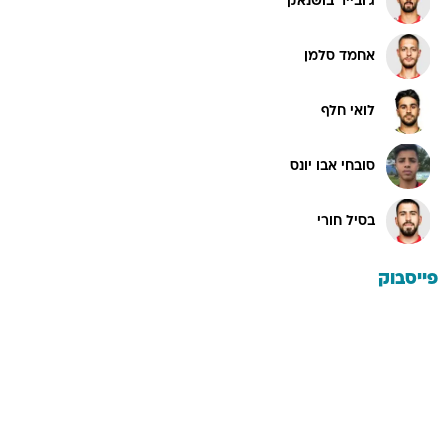
ג'ובייר בושנאק
אחמד סלמן
לואי חלף
סובחי אבו יונס
בסיל חורי
פייסבוק