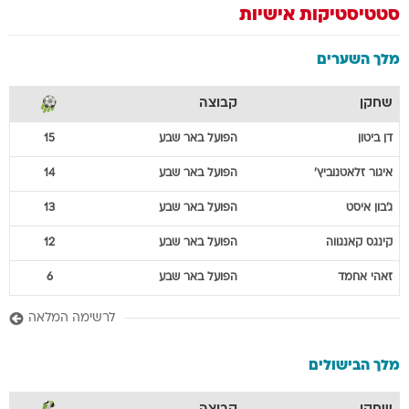
סטטיסטיקות אישיות
מלך השערים
שחקן
קבוצה
דן
ביטון
הפועל באר שבע
15
איגור
זלאטנוביץ'
הפועל באר שבע
14
ג'בון
איסט
הפועל באר שבע
13
קינגס
קאנגווה
הפועל באר שבע
12
זאהי
אחמד
הפועל באר שבע
6
לרשימה המלאה
מלך הבישולים