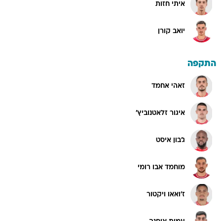
איתי חזות
יואב קורן
התקפה
זאהי אחמד
איגור זלאטנוביץ'
ג'בון איסט
מוחמד אבו רומי
ז'ואאו ויקטור