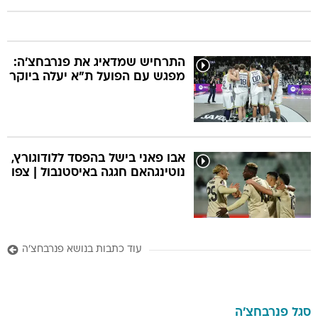
התרחיש שמדאיג את פנרבחצ'ה:
מפגש עם הפועל ת"א יעלה ביוקר
אבו פאני בישל בהפסד ללודוגורץ,
נוטינגהאם חגגה באיסטנבול | צפו
עוד כתבות בנושא פנרבחצ'ה
סגל
פנרבחצ'ה