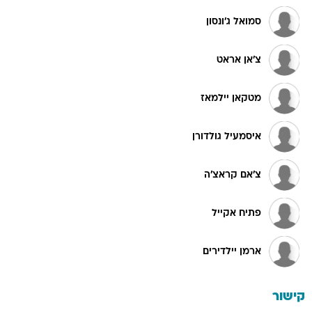
סמואל ג'ונסון
צ'אן אראט
מטקאן יילמאז
איסמעיל גולדורן
צ'אם קראצ'ה
פתיח אקייל
ארמן יילדירים
קישור