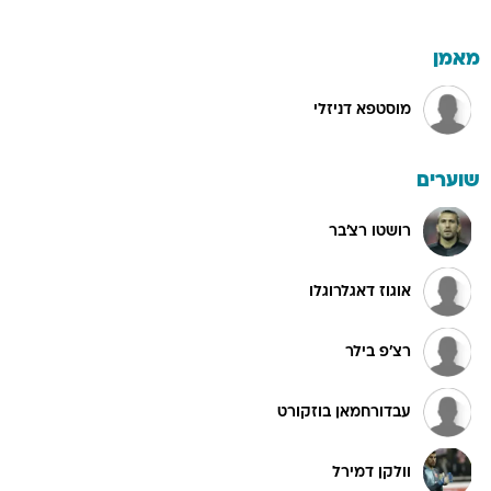
מאמן
מוסטפא דניזלי
שוערים
רושטו רצ'בר
אוגוז דאגלרוגלו
רצ'פ בילר
עבדורחמאן בוזקורט
וולקן דמירל