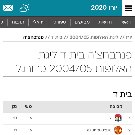
יורו 2020
ראשי
חדשות
מבזקים
ספורט
ויראלי
תרבות
כס
יורו
ליגת האלופות 2004/05
בית ד
פנרבחצ'ה
פנרבחצ'ה בית ד ליגת
האלופות 2004/05 כדורגל
בית ד
קבוצה
מש
נק
ליון
13
6
1
מנצ'סטר יונייטד
11
6
2