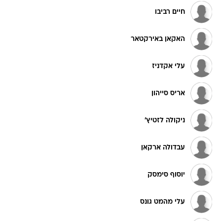
חיים רביבו
האקאן באירקטאר
עלי אקדניז
אריס סייהון
ניקולה לזטיץ'
עבדולה ארקאן
יוסוף סימסק
עלי מהמט גונס