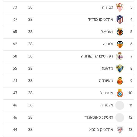
סביליה
70
38
3
אתלטיקו מדריד
67
38
4
ויאריאל
65
38
5
ולנסיה
62
38
6
דפורטיבו לה קורוניה
58
38
7
מלאגה
55
38
8
מאיורקה
51
38
9
אספניול
47
38
10
אלמריה
46
38
11
ראסינג סאנטאנדר
46
38
12
אתלטיק בילבאו
44
38
13