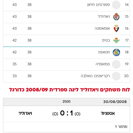
ספורטינג חיחון
43
38
14
ויאדוליד
43
38
15
אוסאסונה
43
38
16
בטיס
42
38
17
חטאפה
42
38
18
נומאנסיה
35
38
19
רקריאטיבו הואלבה
33
38
20
לוח משחקים
ויאדוליד
ליגה ספרדית 2008/09
כדורגל
30/08/2008
21:00
1 : 0
אספניול
ויאדוליד
(0)
(0)
מחזור 1