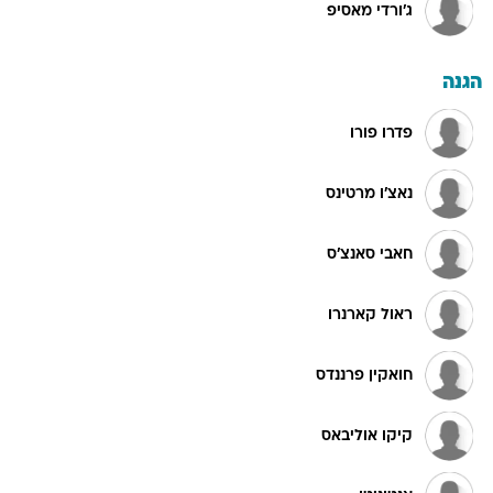
ג'ורדי מאסיפ
הגנה
פדרו פורו
נאצ'ו מרטינס
חאבי סאנצ'ס
ראול קארנרו
חואקין פרננדס
קיקו אוליבאס