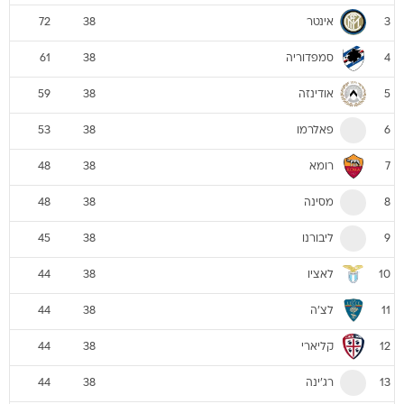
אינטר
72
38
3
סמפדוריה
61
38
4
אודינזה
59
38
5
פאלרמו
53
38
6
רומא
48
38
7
מסינה
48
38
8
ליבורנו
45
38
9
לאציו
44
38
10
לצ'ה
44
38
11
קליארי
44
38
12
רג'ינה
44
38
13