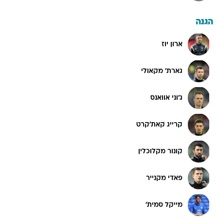
הגנה
ארון יוז
גארת' מקאולי
ג'וני אוואנס
קרייג קאת'קרט
קונור מקלוכלין
פאדי מקנייר
מייקל סמית'