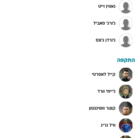
גאווין וייט
ג'ורג' סאביל
ג'ורדן ג'ונס
התקפה
קייל לאפרטי
ג'יימי וורד
קונור וושינגטון
וויל גריג