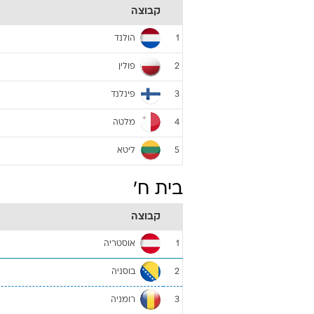
קבוצה
הולנד
1
פולין
2
פינלנד
3
מלטה
4
ליטא
5
בית ח'
קבוצה
אוסטריה
1
בוסניה
2
רומניה
3