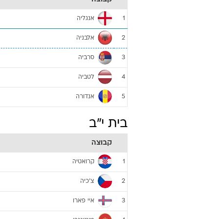
אנגליה
1
אלבניה
2
סרביה
3
לטביה
4
אנדורה
5
בית י"ב
קבוצה
קרואטיה
1
צ'כיה
2
איי פארו
3