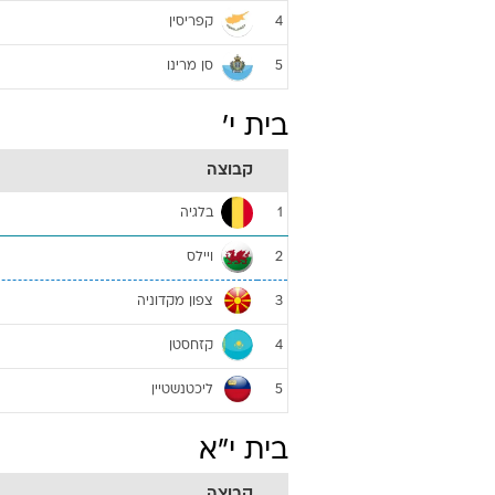
קפריסין
4
סן מרינו
5
בית י'
קבוצה
בלגיה
1
ויילס
2
צפון מקדוניה
3
קזחסטן
4
ליכטנשטיין
5
בית י"א
קבוצה