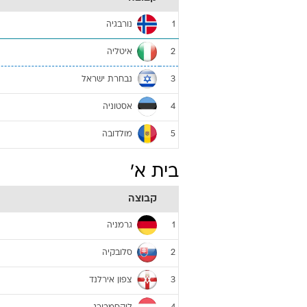
נורבגיה
1
איטליה
2
נבחרת ישראל
3
אסטוניה
4
מולדובה
5
בית א'
קבוצה
גרמניה
1
סלובקיה
2
צפון אירלנד
3