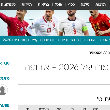
תרבות
סלבס
כסף
אוכל
בריאות
תיירות
טכנולוגיה
שחקים
הנבחרות
לוח שידורים
חידון היורו
תקצירים
עוד ביורו 2020
דיבור צפוף
אסטוניה
תכנית היורו
סגל
א
לוח תוצאות
אסטוניה מוקדמות מונדיאל 2026 - אירופה
מגזין
דעות ופרשנויות
מאמן
וואלה! ספורט
ת ט'
שוערי
מש
נצ
ת
הפ
שערים
נק