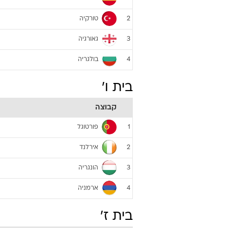
טורקיה
2
גאורגיה
3
בולגריה
4
בית ו'
קבוצה
פורטוגל
1
אירלנד
2
הונגריה
3
ארמניה
4
בית ז'