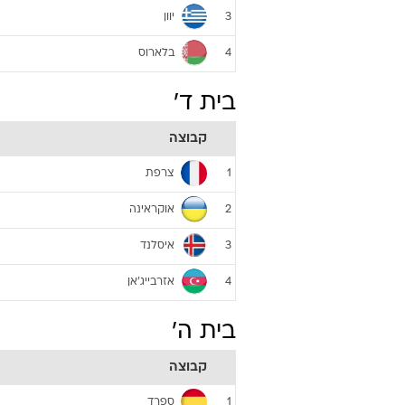
יוון
3
בלארוס
4
בית ד'
קבוצה
צרפת
1
אוקראינה
2
איסלנד
3
אזרבייג'אן
4
בית ה'
קבוצה
ספרד
1