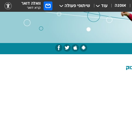
וואלה דואר
אופנה
עוד
שיתופי פעולה
קרא דואר
וק