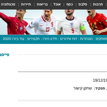
תרבות
סלבס
כסף
אוכל
בריאות
תיירות
טכנולוגיה
שחקים
הנבחרות
לוח שידורים
חידון היורו
תקצירים
עוד ביורו 2020
דיבור צפוף
תכנית היורו
פייסב
לוח תוצאות
מגזין
דעות ופרשנויות
19
/
12
/
1
וואלה! ספורט
שחקן קישור
תפקיד: