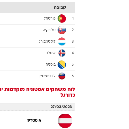
קבוצה
פורטוגל
1
סלובקיה
2
לוקסמבורג
3
איסלנד
4
בוסניה
5
ליכטנשטיין
6
לוח משחקים
אסטוניה
מוקדמות יורו 2024: טבלת הבתים והדירוגים - ו
כדורגל
27/03/2023
אוסטריה