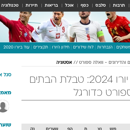
תרבות
סלבס
כסף
אוכל
בריאות
תיירות
טכנולוגיה
שחקים
הנבחרות
לוח שידורים
חידון היורו
תקצירים
עוד ביורו 2020
דיבור צפוף
אסטוניה
תכנית היורו
סגל
א
לוח תוצאות
אסטוניה מוקדמות יורו 2024: טבלת הבתים
מגזין
ספורט כדורגל
דעות ופרשנויות
מאמן
וואלה! ספורט
שוערי
מש
נצ
ת
הפ
שערים
נק