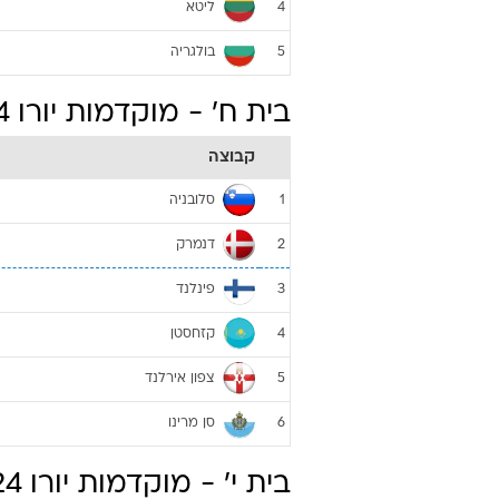
ליטא
4
בולגריה
5
בית ח' - מוקדמות יורו 2024
קבוצה
סלובניה
1
דנמרק
2
פינלנד
3
קזחסטן
4
צפון אירלנד
5
סן מרינו
6
בית י' - מוקדמות יורו 2024