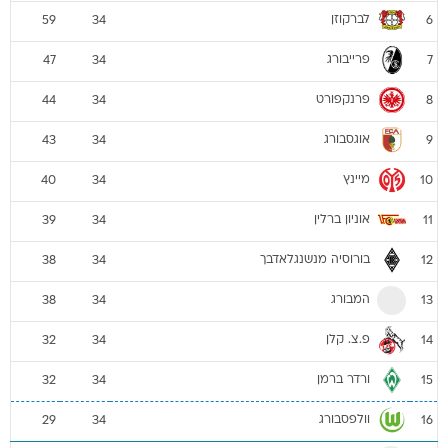
לברקוזן
59
34
6
פרייבורג
47
34
7
פרנקפורט
44
34
8
אוגסבורג
43
34
9
מיינץ
40
34
10
אוניון ברלין
39
34
11
בורוסיה מנשנגלאדבך
38
34
12
המבורג
38
34
13
פ.צ. קלן
32
34
14
ורדר ברמן
32
34
15
וולפסבורג
29
34
16