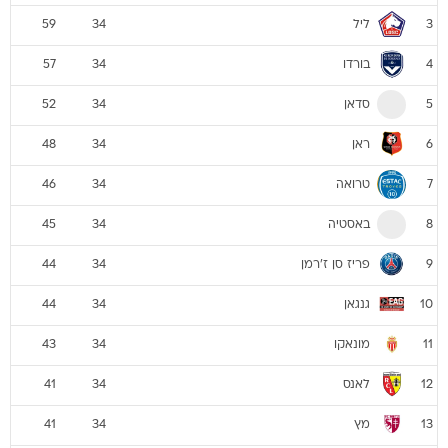
ליל
59
34
3
בורדו
57
34
4
סדאן
52
34
5
ראן
48
34
6
טרואה
46
34
7
באסטיה
45
34
8
פריז סן ז'רמן
44
34
9
גנגאן
44
34
10
מונאקו
43
34
11
לאנס
41
34
12
מץ
41
34
13