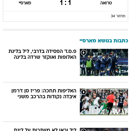
1 : 1
טרואה
מארסיי
מחזור 34
כתבות בנושא מארסיי
פ.ס.ז' הפסידה בדרבי, ליל בליגת
האלופות ואוקזר שרדה בליגה
האליפות תחכה: פריז סן ז'רמן
איבדה נקודות בהרכב משני
ליל וראן לא מוותרות על ליגת