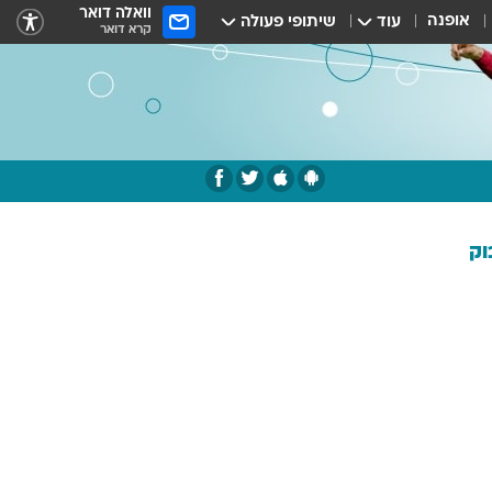
וואלה דואר
אופנה
עוד
שיתופי פעולה
קרא דואר
וק