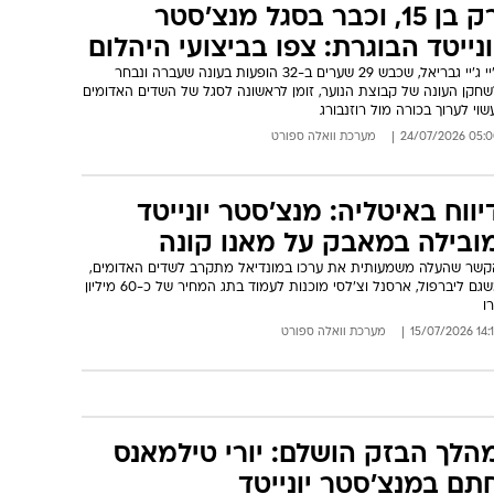
רק בן 15, וכבר בסגל מנצ'סטר
ונייטד הבוגרת: צפו בביצועי היהלום
ג'יי ג'יי גבריאל, שכבש 29 שערים ב-32 הופעות בעונה שעברה ונבחר
שחקן העונה של קבוצת הנוער, זומן לראשונה לסגל של השדים האדומים
שוי לערוך בכורה מול רוזנבורג
05:00 24/07/
מערכת וואלה ספורט
יווח באיטליה: מנצ'סטר יונייטד
ובילה במאבק על מאנו קונה
קשר שהעלה משמעותית את ערכו במונדיאל מתקרב לשדים האדומים,
כשגם ליברפול, ארסנל וצ'לסי מוכנות לעמוד בתג המחיר של כ-60 מיליון
רו
14:18 15/07
מערכת וואלה ספורט
הלך הבזק הושלם: יורי טילמאנס
תם במנצ'סטר יונייטד