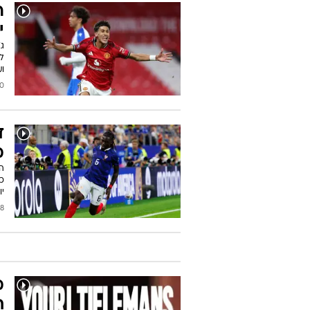
י
ל
וע
2026
ד
מ
ה
יו
/2026
מ
ח