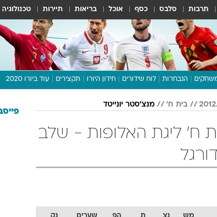
תרבות
סלבס
כסף
אוכל
בריאות
תיירות
טכנולוגיה
שחקים
הנבחרות
לוח שידורים
חידון היורו
תקצירים
עוד ביורו 2020
דיבור צפוף
בית ח'
מנצ'סטר יונייטד
תכנית היורו
פייסב
לוח תוצאות
ית ח' ליגת האלופות - שלב
מגזין
דעות ופרשנויות
וואלה! ספורט
מש
נצ
ת
הפ
שערים
נק