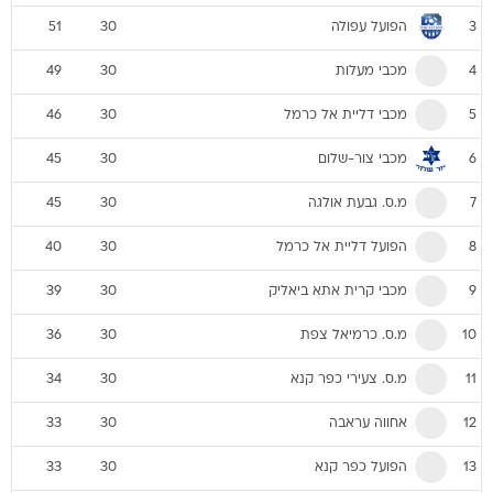
הפועל עפולה
51
30
3
מכבי מעלות
49
30
4
מכבי דליית אל כרמל
46
30
5
מכבי צור-שלום
45
30
6
מ.ס. גבעת אולגה
45
30
7
הפועל דליית אל כרמל
40
30
8
מכבי קרית אתא ביאליק
39
30
9
מ.ס. כרמיאל צפת
36
30
10
מ.ס. צעירי כפר קנא
34
30
11
אחווה עראבה
33
30
12
הפועל כפר קנא
33
30
13