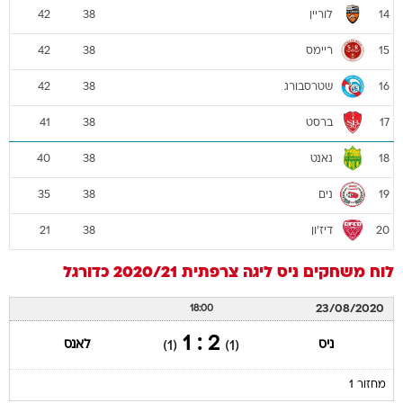
לוריין
42
38
14
ריימס
42
38
15
שטרסבורג
42
38
16
ברסט
41
38
17
נאנט
40
38
18
נים
35
38
19
דיז'ון
21
38
20
לוח משחקים
ניס
ליגה צרפתית 2020/21
כדורגל
23/08/2020
18:00
2 : 1
ניס
לאנס
(1)
(1)
מחזור 1