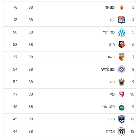
מונאקו
78
38
3
ליון
76
38
4
מארסיי
60
38
5
ראן
58
38
6
לאנס
57
38
7
מונפלייה
54
38
8
ניס
52
38
9
מץ
47
38
10
סנט אטיין
46
38
11
בורדו
45
38
12
אנז'ה
44
38
13