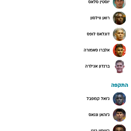
יוסטין סלאס
רואן ווילסון
דוגלאס לופס
אלברו סאמורה
ברנדון אגילרה
התקפה
ג'ואל קמפבל
ג'והאן ונגאס