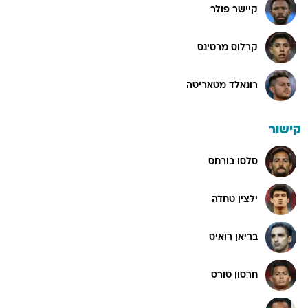
קיישר פולר
קרלוס מרטינס
רונאלד מטאריטה
קישור
סלסו בורחס
ילצין טחדה
בריאן רואיס
חרסון טורס