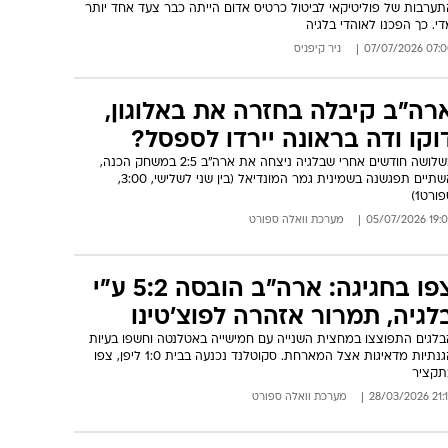
תערבות של פוליטיקאי לביטול כרטיס אדום הייתה כבר צעד אחד יותר
י. כך הפכנו לאוהדי בלגיה
07:00 07/07/
ניר קיפניס
רה"ב קיבלה בחזרה את באלוגון,
וקו ודה בראונה יירדו לספסל?
כשלושה חודשים אחרי שבלגיה ניצחה את ארה"ב 2:5 במשחק הכנה,
השתיים תפגשנה בשמינית גמר המונדיאל (בין שני לשלישי, 3:00,
ורט1)
19:05 05/07/
מערכת וואלה ספורט
צפו בחגיגה: ארה"ב הובסה 5:2 ע"י
לגיה, תמרור אזהרה לפוצ'טינו
בלגים התפוצצו במחצית השנייה עם חמישייה באטלנטה וחשפו בעיות
הגנתיות מדאיגות אצל המארחת. סקוטלנד נכנעה בבית 1:0 ליפן, צפו
תקציר
21:18 28/03
מערכת וואלה ספורט