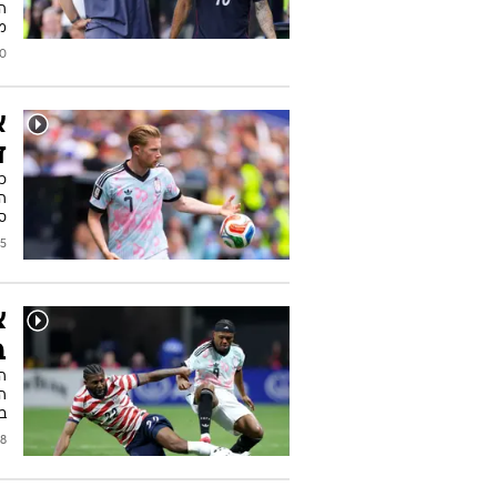
ה
מד
2026
א
ד
ספ
2026
ב
ה
ב
/2026