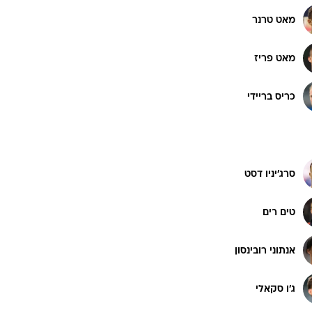
מאט טרנר
מאט פריז
כריס בריידי
סרג'יניו דסט
טים רים
אנתוני רובינסון
ג'ו סקאלי