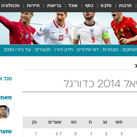
תרבות
סלבס
כסף
אוכל
בריאות
תיירות
טכנולוגיה
שחקים
הנבחרות
לוח שידורים
חידון היורו
תקצירים
עוד ביורו 2020
דיבור צפוף
תכנית היורו
סגל
א
לוח תוצאות
דורגל
מגזין
דעות ופרשנויות
מאמן
וואלה! ספורט
מש
נצ
ת
הפ
שערים
נק
שוערי
7
2-7
0
1
2
3