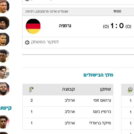
19:00
אצטדיון ארנה פרנמבוקו, רסיפה
0 : 1
גרמניה
(0)
(0)
לסיקור המשחק
מלך הבישולים
שחקן
קבוצה
גרהאם
זוסי
ארה"ב
2
1
קישור
ג'רמיין
ג'ונס
ארה"ב
1
1
מייקל
בראדלי
ארה"ב
1
1