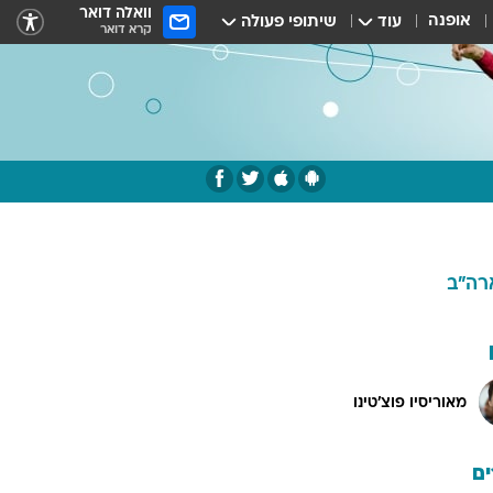
וואלה דואר
אופנה
עוד
שיתופי פעולה
קרא דואר
רה"ב
מאוריסיו פוצ'טינו
ם