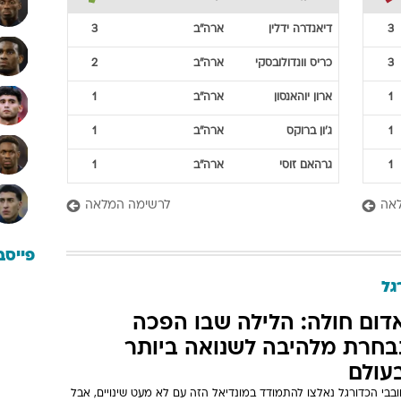
3
דיאנדרה
ידלין
ארה"ב
3
3
כריס
וונדולובסקי
ארה"ב
2
1
ארון
יוהאנסון
ארה"ב
1
1
ג'ון
ברוקס
ארה"ב
1
1
גרהאם
זוסי
ארה"ב
1
אה
לרשימה המלאה
פייסב
גל
דום חולה: הלילה שבו הפכה
בחרת מלהיבה לשנואה ביותר
עולם
בבי הכדורגל נאלצו להתמודד במונדיאל הזה עם לא מעט שינויים, אבל