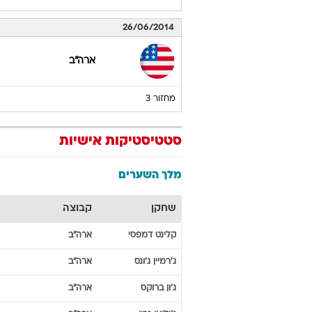
26/06/2014
ארה"ב
מחזור 3
סטטיסטיקות אישיות
מלך השערים
שחקן
קבוצה
קלינט
דמפסי
ארה"ב
ג'רמיין
ג'ונס
ארה"ב
ג'ון
ברוקס
ארה"ב