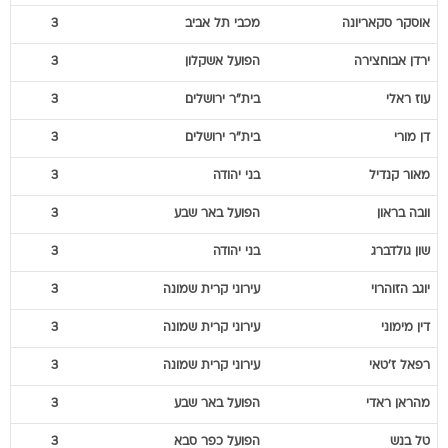
אוסקר
סקאריונה
מכבי תל אביב
3
ירדן
אבוחצירה
הפועל אשקלון
3
עוז
ראלי
בית"ר ירושלים
3
דן
מורי
בית"ר ירושלים
3
מאור
קנדיל
בני יהודה
3
וובה
בראון
הפועל באר שבע
3
שון
גולדברג
בני יהודה
3
יוגב
הזוהרוי
עירוני קרית שמונה
3
דין
מימוני
עירוני קרית שמונה
3
רפאל
ז'טאי
עירוני קרית שמונה
3
מהראן
ראדי
הפועל באר שבע
3
טל
בנש
הפועל כפר סבא
3