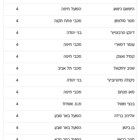
הישאם
כיוואן
הפועל חיפה
4
מנור
סולומון
מכבי פתח תקוה
4
דינקו
טרבוטיץ'
בני יהודה
4
עומר
דמארי
מכבי חיפה
4
קמיל
ואצק
מכבי חיפה
4
שגיב
יחזקאל
מכבי תל אביב
4
ניקולה
מיטרוביץ'
בני יהודה
4
סאן
מנחם
מכבי חיפה
4
בנצי
מושל
מ.ס. אשדוד
4
אליניב
ברדה
הפועל באר שבע
4
בן
ביטון
הפועל באר שבע
4