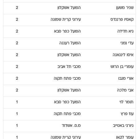
שניר
משען
הפועל אשקלון
2
קאסיו
פרננדס
עירוני קרית שמונה
2
גיא
חדידה
הפועל כפר סבא
2
עדי
נמני
הפועל רעננה
2
איסו
לינגאנה
הפועל אשקלון
2
עומרי
בן הרוש
מכבי תל אביב
2
אורי
מגבו
מכבי פתח תקוה
2
אבי
מלכה
הפועל אשקלון
2
תומר
לוי
הפועל כפר סבא
1
עוז
פרץ
מכבי פתח תקוה
1
גיורגי
באטייב
מ.ס. אשדוד
1
עומר
לקאו
עירוני קרית שמונה
1