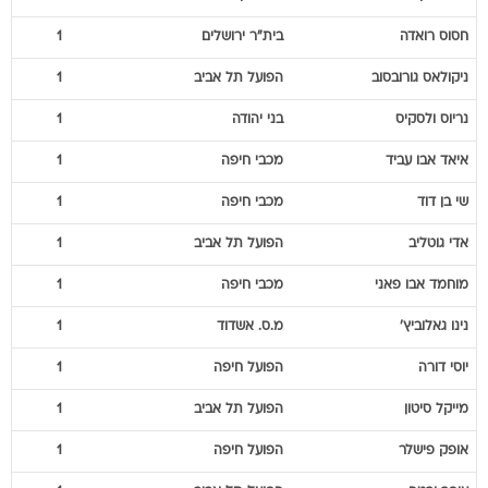
חסוס
רואדה
בית"ר ירושלים
1
ניקולאס
גורובסוב
הפועל תל אביב
1
נריוס
ולסקיס
בני יהודה
1
איאד
אבו עביד
מכבי חיפה
1
שי
בן דוד
מכבי חיפה
1
אדי
גוטליב
הפועל תל אביב
1
מוחמד
אבו פאני
מכבי חיפה
1
נינו
גאלוביץ'
מ.ס. אשדוד
1
יוסי
דורה
הפועל חיפה
1
מייקל
סיטון
הפועל תל אביב
1
אופק
פישלר
הפועל חיפה
1