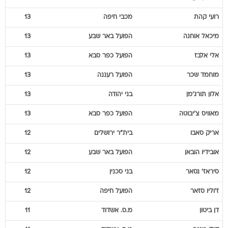
רועי
קהת
מכבי חיפה
13
מיכאל
אוחנה
הפועל באר שבע
13
אלי
אלבז
הפועל כפר סבא
13
מוחמד
שכר
הפועל רעננה
13
אלון
תורג'מן
בני יהודה
13
מאוויס
צ'יבוטה
הפועל כפר סבא
13
אריק
סאבו
בית"ר ירושלים
12
אובידיו
הובאן
הפועל באר שבע
12
סיראז'
נסאר
בני סכנין
12
ז'וליו
סזאר
הפועל חיפה
12
דן
ביטון
מ.ס. אשדוד
11