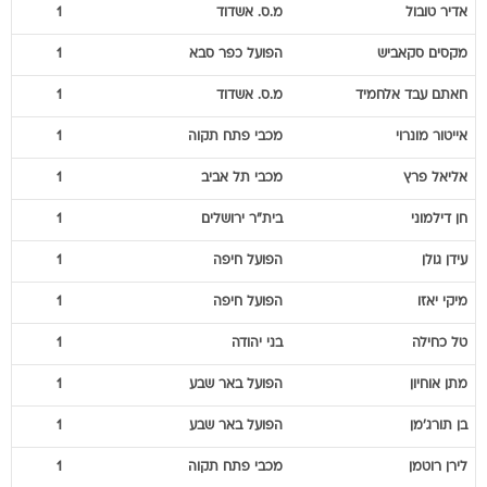
אדיר
טובול
מ.ס. אשדוד
1
מקסים
סקאביש
הפועל כפר סבא
1
חאתם
עבד אלחמיד
מ.ס. אשדוד
1
אייטור
מונרוי
מכבי פתח תקוה
1
אליאל
פרץ
מכבי תל אביב
1
חן
דילמוני
בית"ר ירושלים
1
עידן
גולן
הפועל חיפה
1
מיקי
יאזו
הפועל חיפה
1
טל
כחילה
בני יהודה
1
מתן
אוחיון
הפועל באר שבע
1
בן
תורג'מן
הפועל באר שבע
1
לירן
רוטמן
מכבי פתח תקוה
1