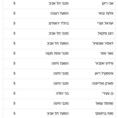
אבי
ריקן
מכבי תל אביב
5
אלעד
גבאי
הפועל רעננה
5
ישראל
זגורי
בית"ר ירושלים
5
רובן
מיקאל
מכבי תל אביב
5
דאמיר
שובשיץ'
הפועל תל אביב
5
נאור
פסר
מכבי פתח תקוה
5
פיליפ
יאזביץ'
הפועל חיפה
5
איסמעיל
ריאן
מכבי חיפה
5
מארק
ואליינטה
מכבי חיפה
5
בן
צעירי
בני יהודה
5
מוחמד
עוואד
מכבי חיפה
5
מוטי
ברשצקי
הפועל תל אביב
5