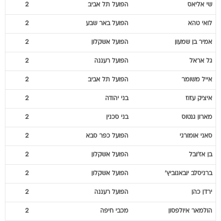
שי
אליאס
הפועל תל אביב
2
לואי
טהא
הפועל באר שבע
2
אמיר
בן שמעון
הפועל אשקלון
2
גל
אראל
הפועל רעננה
2
אייל
משומר
הפועל תל אביב
2
איציק
עזוז
בני יהודה
2
מארון
גנטוס
בני סכנין
2
סאני
אומורגי
הפועל כפר סבא
2
בן
אז'ובל
הפועל אשקלון
2
ברניסלב
יובאנוביץ'
הפועל אשקלון
2
ירדן
כהן
הפועל רעננה
2
הולמאר
איולפסון
מכבי חיפה
2