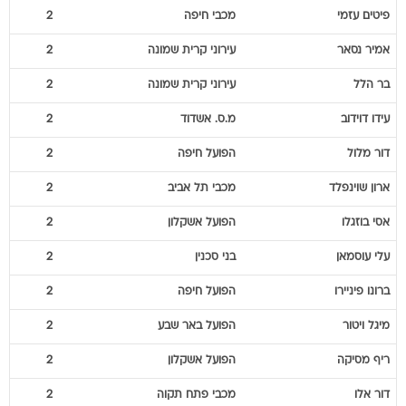
פיטים
עזמי
מכבי חיפה
2
אמיר
נסאר
עירוני קרית שמונה
2
בר
הלל
עירוני קרית שמונה
2
עידו
דוידוב
מ.ס. אשדוד
2
דור
מלול
הפועל חיפה
2
ארון
שוינפלד
מכבי תל אביב
2
אסי
בוזגלו
הפועל אשקלון
2
עלי
עוסמאן
בני סכנין
2
ברונו
פיניירו
הפועל חיפה
2
מיגל
ויטור
הפועל באר שבע
2
ריף
מסיקה
הפועל אשקלון
2
דור
אלו
מכבי פתח תקוה
2