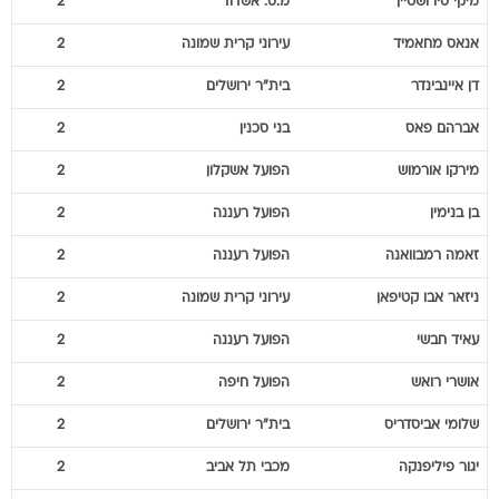
מיקי
סירושטיין
מ.ס. אשדוד
2
אנאס
מחאמיד
עירוני קרית שמונה
2
דן
איינבינדר
בית"ר ירושלים
2
אברהם
פאס
בני סכנין
2
מירקו
אורמוש
הפועל אשקלון
2
בן
בנימין
הפועל רעננה
2
זאמה
רמבוואנה
הפועל רעננה
2
ניזאר
אבו קטיפאן
עירוני קרית שמונה
2
עאיד
חבשי
הפועל רעננה
2
אושרי
רואש
הפועל חיפה
2
שלומי
אביסדריס
בית"ר ירושלים
2
יגור
פיליפנקה
מכבי תל אביב
2