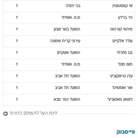
שי
קונסטנטין
בני יהודה
1
ניר
ברדע
מ.ס. אשדוד
1
מיהאי
קורהוט
הפועל באר שבע
1
עודד
אלקיים
עירוני קרית שמונה
1
נבו
מזרחי
הפועל אשקלון
1
תום
מונד
מ.ס. אשדוד
1
עדן
הרשקוביץ
הפועל תל אביב
1
אור
אוסטוינד
הפועל תל אביב
1
דושאן
מאטוביץ'
הפועל כפר סבא
1
ליגת העל 2016/17 כדורגל
פייסבוק