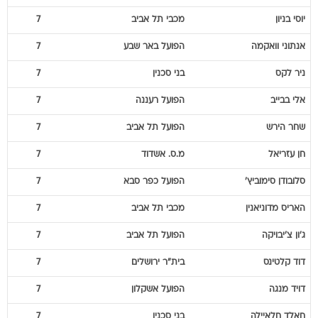
יוסי
בניון
מכבי תל אביב
7
אנתוני
וואקמה
הפועל באר שבע
7
ניר
לקס
בני סכנין
7
אלי
בבייב
הפועל רעננה
7
שחר
הירש
הפועל תל אביב
7
חן
עזריאל
מ.ס. אשדוד
7
סלובודן
סימוביץ'
הפועל כפר סבא
7
האריס
מדוניאנין
מכבי תל אביב
7
ג'ון
צ'יבויקה
הפועל תל אביב
7
דוד
קלטינס
בית"ר ירושלים
7
דויד
מנגה
הפועל אשקלון
7
חאלד
חלאיילה
בני סכנין
7