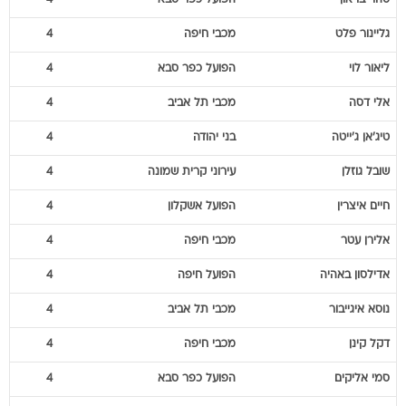
סהר
בראון
הפועל כפר סבא
4
גליינור
פלט
מכבי חיפה
4
ליאור
לוי
הפועל כפר סבא
4
אלי
דסה
מכבי תל אביב
4
טיג'אן
ג'ייטה
בני יהודה
4
שובל
גוזלן
עירוני קרית שמונה
4
חיים
איצרין
הפועל אשקלון
4
אלירן
עטר
מכבי חיפה
4
אדילסון
באהיה
הפועל חיפה
4
נוסא
איגייבור
מכבי תל אביב
4
דקל
קינן
מכבי חיפה
4
סמי
אליקים
הפועל כפר סבא
4