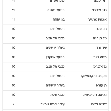
דולי
מנגה
מ.ס. אשדוד
11
רועי
שוקרני
הפועל רעננה
11
אנטוניו
מרשיץ'
בני יהודה
11
חנן
ממן
הפועל חיפה
10
טל
בן חיים
מכבי תל אביב
10
עידן
ורד
בית"ר ירושלים
10
משה
לוגסי
הפועל אשקלון
10
גל
אלברמן
מכבי תל אביב
10
מקסים
פלקושצ'נקו
הפועל חיפה
10
חן
עזרא
בית"ר ירושלים
10
ניקיטה
רוקאביציה
מכבי חיפה
10
דידייה
ברוסו
עירוני קרית שמונה
9