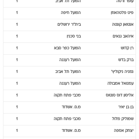
עופר
ורטה
הפועל תל אביב
1
פיט
פלטהאוזן
הפועל חיפה
1
אנטואן
קונטה
בית"ר ירושלים
1
איהאב
גנאים
בני סכנין
1
רן
קדוש
הפועל כפר סבא
1
ברק
בדש
הפועל רעננה
1
נמניה
ניקוליץ'
הפועל תל אביב
1
עמנואל
אמבולה
הפועל רעננה
1
אליסון
דוס סנטוס
מכבי פתח תקוה
1
בן
בן יאיר
מ.ס. אשדוד
1
שמוליק
מלול
מכבי פתח תקוה
1
יצחק
אספה
מ.ס. אשדוד
1