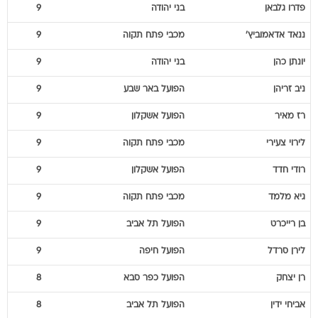
פדרו
גלבאן
בני יהודה
9
ננאד
אדאמוביץ'
מכבי פתח תקוה
9
יונתן
כהן
בני יהודה
9
ניב
זריהן
הפועל באר שבע
9
רז
מאיר
הפועל אשקלון
9
לירוי
צעירי
מכבי פתח תקוה
9
רודי
חדד
הפועל אשקלון
9
גיא
מלמד
מכבי פתח תקוה
9
בן
רייכרט
הפועל תל אביב
9
לירן
סרדל
הפועל חיפה
9
רן
יצחק
הפועל כפר סבא
8
אביחי
ידין
הפועל תל אביב
8