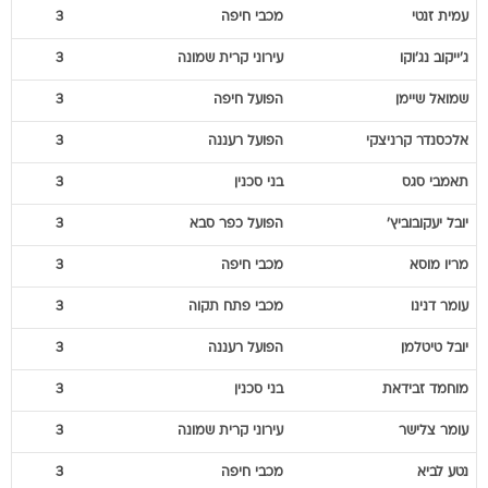
עמית
זנטי
מכבי חיפה
3
ג'ייקוב
נג'וקו
עירוני קרית שמונה
3
שמואל
שיימן
הפועל חיפה
3
אלכסנדר
קרניצקי
הפועל רעננה
3
תאמבי
סגס
בני סכנין
3
יובל
יעקובוביץ'
הפועל כפר סבא
3
מריו
מוסא
מכבי חיפה
3
עומר
דנינו
מכבי פתח תקוה
3
יובל
טיטלמן
הפועל רעננה
3
מוחמד
זבידאת
בני סכנין
3
עומר
צלישר
עירוני קרית שמונה
3
נטע
לביא
מכבי חיפה
3