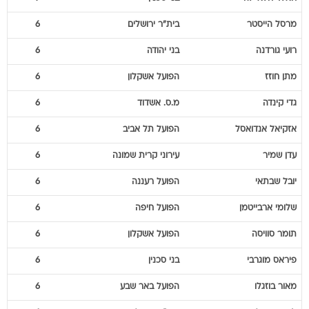
מרסל
הייסטר
בית"ר ירושלים
6
רועי
גורדנה
בני יהודה
6
מתן
חוזז
הפועל אשקלון
6
גדי
קינדה
מ.ס. אשדוד
6
אזקיאל
אנדואסל
הפועל תל אביב
6
עדן
שמיר
עירוני קרית שמונה
6
יובל
שבתאי
הפועל רעננה
6
שלומי
ארבייטמן
הפועל חיפה
6
תומר
סוויסה
הפועל אשקלון
6
פיראס
מוגרבי
בני סכנין
6
מאור
בוזגלו
הפועל באר שבע
6