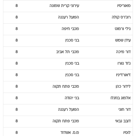
מאוריסיו
עירוני קרית שמונה
8
רוג'רס
קולה
הפועל רעננה
8
גילי
ורמוט
מכבי חיפה
8
עידן
שמש
בני סכנין
8
דור
מיכה
מכבי תל אביב
8
ג'וד
נוורו
בני סכנין
8
ז'אורז'יניו
בני סכנין
8
לידור
כהן
מכבי פתח תקוה
8
אלמוג
בוזגלו
בני יהודה
8
דור
חוגי
הפועל רעננה
8
דובב
גבאי
מכבי פתח תקוה
8
לוסיו
מ.ס. אשדוד
8