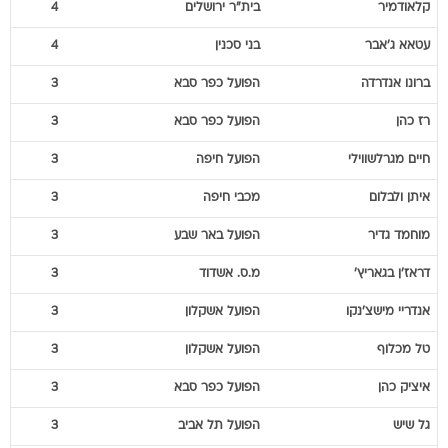
קלאודמיר
בית"ר ירושלים
4
עטאא
ג'אבר
בני סכנין
4
ברונו
אנדרדה
הפועל כפר סבא
3
רז
כהן
הפועל כפר סבא
3
חיים
מגרלשווילי
הפועל חיפה
3
איתן
ולבלום
מכבי חיפה
3
מוחמד
גדיר
הפועל באר שבע
3
דראז'ן
בגאריץ'
מ.ס. אשדוד
3
אנדריי
מישצ'נקו
הפועל אשקלון
3
טל
מכלוף
הפועל אשקלון
3
איציק
כהן
הפועל כפר סבא
3
גל
שיש
הפועל תל אביב
3