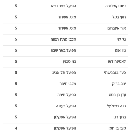
דיוגו
קאצ'ובה
הפועל כפר סבא
5
רועי
בקל
מ.ס. אשדוד
5
אור
אינברום
מ.ס. אשדוד
5
גל
לוי
מכבי פתח תקוה
5
ג'ון
אוגו
הפועל באר שבע
5
לאסינה
דאו
בני סכנין
5
סער
בנבנישתי
הפועל תל אביב
5
יניב
בריק
מכבי חיפה
5
עדן
בן בסט
הפועל חיפה
5
רנה
מיחליץ'
הפועל רעננה
5
ברוך
דגו
הפועל אשקלון
5
קובי
בן חמו
הפועל אשקלון
4