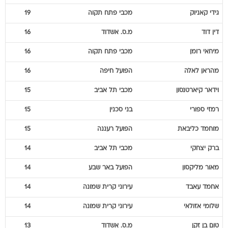
גידי
קאניוק
מכבי פתח תקוה
19
דין
דוד
מ.ס. אשדוד
16
מיחאי
רומן
מכבי פתח תקוה
16
מהראן
לאלה
הפועל חיפה
16
וידאר
קיארטנסון
מכבי תל אביב
15
רמזי
ספורי
בני סכנין
15
מוחמד
כליבאת
הפועל רעננה
15
ברק
יצחקי
מכבי תל אביב
14
מאור
מליקסון
הפועל באר שבע
14
אחמד
עאבד
עירוני קרית שמונה
14
שלומי
אזולאי
עירוני קרית שמונה
14
טום
בן זקן
מ.ס. אשדוד
13