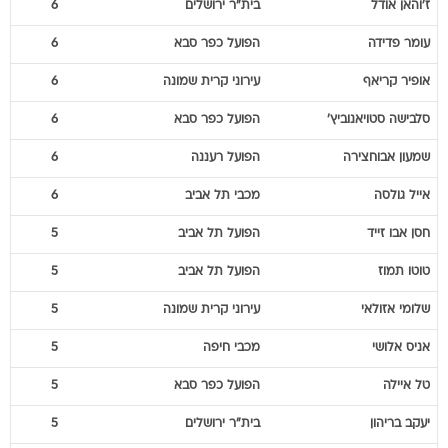
ז'והאן
אודל
בית"ר ירושלים
6
עומר
פדידה
הפועל כפר סבא
6
אופיר
קריאף
עירוני קרית שמונה
6
סלבישה
סטויאנוביץ'
הפועל כפר סבא
6
שמעון
אבוחצירה
הפועל רעננה
6
אייל
גולסה
מכבי תל אביב
6
חסן
אבו זייד
הפועל תל אביב
5
טוטו
תמוז
הפועל תל אביב
5
שלומי
אזולאי
עירוני קרית שמונה
5
אניס
אלושי
מכבי חיפה
5
טל
איילה
הפועל כפר סבא
5
יעקב
בריהון
בית"ר ירושלים
5