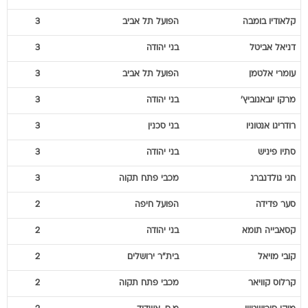
קלאודיו
בומבה
הפועל תל אביב
3
דניאל
אביטל
בני יהודה
3
עומרי
אלטמן
הפועל תל אביב
3
מרקו
יובאנוביץ'
בני יהודה
3
רודריגו
אנטוניו
בני סכנין
3
סתיו
פיניש
בני יהודה
3
חגי
גולדנברג
מכבי פתח תקוה
3
סער
פדידה
הפועל חיפה
2
קסאבייה
תומא
בני יהודה
2
קובי
מויאל
בית"ר ירושלים
2
קרלוס
קוויאר
מכבי פתח תקוה
2