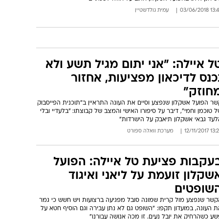
13:44 03/06/
עמית גולדשטיין
ל איילה: "אני יתום מגיל תשע ולא
כנס לדיכאון מפציעות, אחזור
חוזק"
שר הפועל אשקלון שנפצע וסיים את העונה התראיין ב"תוכנית הפייסבוק
 טוכמן וחמי", דיבר על סיפורו האישי והמצב של קבוצתו: "בלעדיי ובלי
לעד גבאי אשקלון תיאבק על הישרדות"
13:26 12/11/
מערכת וואלה ספורט
עקבות פציעת טל איילה: הפועל
שקלון זועמת על ליאני ואיגוד
שופטים
קשר שנפצע מול קרית שמונה סובל מפגיעה ברצועות ויש חשש כי גמר
 העונה, במועדון תקפו: "השופט גם לא נתן עבירה וגם הוסיף חטא על
ע כשהרחיק את יובל נעים. זו מכה אנושה עבורנו"