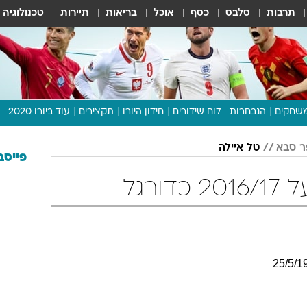
תרבות
סלבס
כסף
אוכל
בריאות
תיירות
טכנולוגיה
שחקים
הנבחרות
לוח שידורים
חידון היורו
תקצירים
עוד ביורו 2020
דיבור צפוף
ר סבא
טל איילה
תכנית היורו
פייסב
לוח תוצאות
ורגל
מגזין
דעות ופרשנויות
וואלה! ספורט
25
/
5
/
1