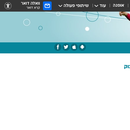
וואלה דואר
אופנה
עוד
שיתופי פעולה
קרא דואר
וק