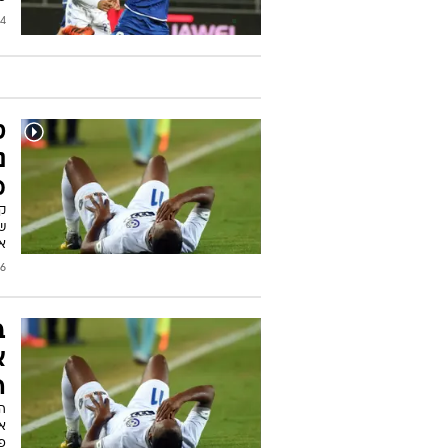
2018
ט
נ
מ
ק
של
א
2017
ב
א
ה
ה
את
פש