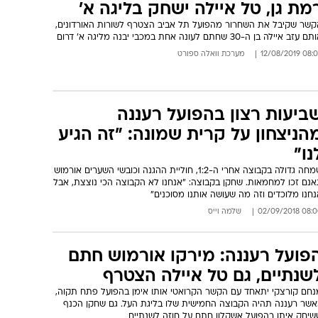
מת גן, טל איילה ישחק בליגה א'
קשר שקיבל את השחרור מהפועל תל אביב הצטרף לשורות האורדונים,
 עזב איילה בן ה-30 שחתם לעונה אחת במכבי יבנה מליגה א' דרום
08:06 12/08/
מערכת וואלה ספורט
ביעות רצון בהפועל רעננה
הניצחון על קרית שמונה: "זה הגיע
נו"
שמחה גדולה בקבוצה אחרי ה-1:2, חוליית ההגנה וכובשי השערים אורמוש
גאנם זכו למחמאות. שחקן בקבוצה: "אנחנו לא הקבוצה הכי נוצצת, אבל
חנו מלוכדים וזה מה שעושה אותנו מסוכנים"
08:00 02/09/
שלמה וייס
פועל רעננה: מירקו אורמוש חתם
שנתיים, גם טל איילה הצטרף
נחם קורצקי יתאחד עם הקשר הקרואטי אותו אימן בהפועל פתח תקוה,
אשר רעננה תהיה הקבוצה החמישית שלו בליגת העל. גם שחקן הכנף
שיחק איתו בהפועל אשקלון חתם על חוזה לשנתיים