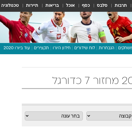
תרבות
סלבס
כסף
אוכל
בריאות
תיירות
טכנולוגיה
שחקים
הנבחרות
לוח שידורים
חידון היורו
תקצירים
עוד ביורו 2020
דיבור צפוף
תכנית היורו
לוח תוצאות
מגזין
דעות ופרשנויות
וואלה! ספורט