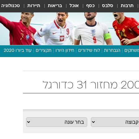
תרבות
סלבס
כסף
אוכל
בריאות
תיירות
טכנולוגיה
שחקים
הנבחרות
לוח שידורים
חידון היורו
תקצירים
עוד ביורו 2020
דיבור צפוף
תכנית היורו
לוח תוצאות
מגזין
דעות ופרשנויות
וואלה! ספורט