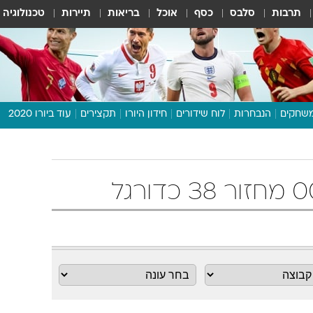
תרבות
סלבס
כסף
אוכל
בריאות
תיירות
טכנולוגיה
שחקים
הנבחרות
לוח שידורים
חידון היורו
תקצירים
עוד ביורו 2020
דיבור צפוף
תכנית היורו
לוח תוצאות
מגזין
דעות ופרשנויות
וואלה! ספורט