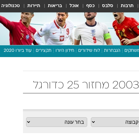
תרבות
סלבס
כסף
אוכל
בריאות
תיירות
טכנולוגיה
שחקים
הנבחרות
לוח שידורים
חידון היורו
תקצירים
עוד ביורו 2020
דיבור צפוף
תכנית היורו
לוח תוצאות
מגזין
דעות ופרשנויות
וואלה! ספורט