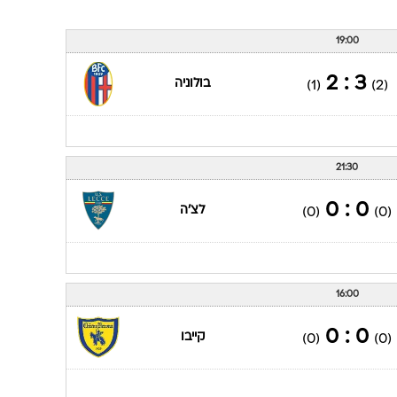
19:00
3 : 2
בולוניה
(1)
(2)
21:30
0 : 0
לצ'ה
(0)
(0)
16:00
0 : 0
קייבו
(0)
(0)