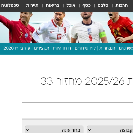
תרבות
סלבס
כסף
אוכל
בריאות
תיירות
טכנולוגיה
שחקים
הנבחרות
לוח שידורים
חידון היורו
תקצירים
עוד ביורו 2020
דיבור צפוף
תכנית היורו
לוח תוצאות
טבלת ליגה ספרדית 2025/26 מחזור 33
מגזין
דעות ופרשנויות
וואלה! ספורט