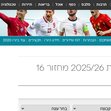
תרבות
סלבס
כסף
אוכל
בריאות
תיירות
טכנולוגיה
שחקים
הנבחרות
לוח שידורים
חידון היורו
תקצירים
עוד ביורו 2020
דיבור צפוף
תכנית היורו
לוח תוצאות
טבלת ליגה ספרדית 2025/26 מחזור 16
מגזין
דעות ופרשנויות
וואלה! ספורט