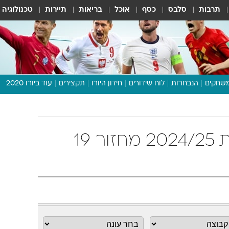
תרבות
סלבס
כסף
אוכל
בריאות
תיירות
טכנולוגיה
שחקים
הנבחרות
לוח שידורים
חידון היורו
תקצירים
עוד ביורו 2020
דיבור צפוף
תכנית היורו
לוח תוצאות
טבלת ליגה ספרדית 2024/25 מחזור 19
מגזין
דעות ופרשנויות
וואלה! ספורט