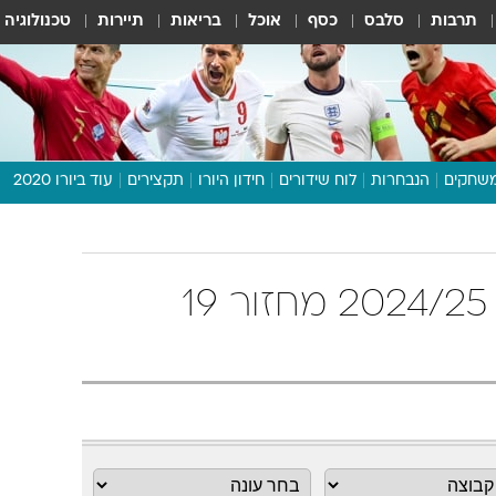
תרבות
סלבס
כסף
אוכל
בריאות
תיירות
טכנולוגיה
שחקים
הנבחרות
לוח שידורים
חידון היורו
תקצירים
עוד ביורו 2020
דיבור צפוף
תכנית היורו
לוח תוצאות
טבלת ליגה אנגלית 2024/25 מחזור 19
מגזין
דעות ופרשנויות
וואלה! ספורט