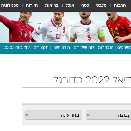
תרבות
סלבס
כסף
אוכל
בריאות
תיירות
טכנולוגיה
שחקים
הנבחרות
לוח שידורים
חידון היורו
תקצירים
עוד ביורו 2020
דיבור צפוף
תכנית היורו
לוח תוצאות
מגזין
דעות ופרשנויות
וואלה! ספורט