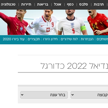
תרבות
סלבס
כסף
אוכל
בריאות
תיירות
טכנולוגיה
שחקים
הנבחרות
לוח שידורים
חידון היורו
תקצירים
עוד ביורו 2020
דיבור צפוף
תכנית היורו
לוח תוצאות
מגזין
דעות ופרשנויות
וואלה! ספורט