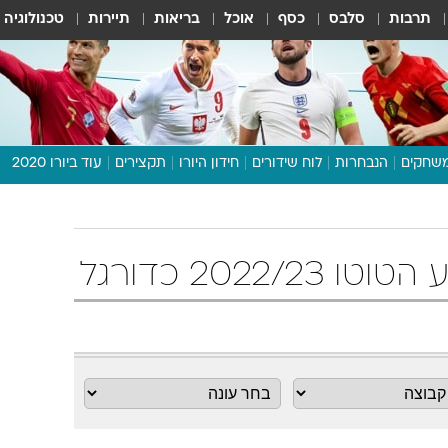
תרבות
סלבס
כסף
אוכל
בריאות
תיירות
טכנולוגיה
שחקים
הנבחרות
לוח שידורים
חידון היורו
תקצירים
עוד ביורו 2020
דיבור צפוף
תכנית היורו
לוח תוצאות
מגזין
דעות ופרשנויות
וואלה! ספורט