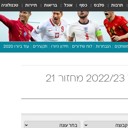
תרבות
סלבס
כסף
אוכל
בריאות
תיירות
טכנולוגיה
שחקים
הנבחרות
לוח שידורים
חידון היורו
תקצירים
עוד ביורו 2020
דיבור צפוף
תכנית היורו
לוח תוצאות
ליגת העל בכדורגל 2022/23 מחזור 21
מגזין
דעות ופרשנויות
וואלה! ספורט