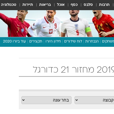
תרבות
סלבס
כסף
אוכל
בריאות
תיירות
טכנולוגיה
שחקים
הנבחרות
לוח שידורים
חידון היורו
תקצירים
עוד ביורו 2020
דיבור צפוף
תכנית היורו
לוח תוצאות
מגזין
דעות ופרשנויות
וואלה! ספורט