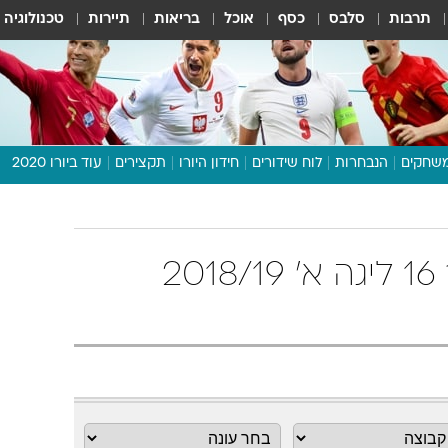
תרבות
סלבס
כסף
אוכל
בריאות
תיירות
טכנולוגיה
שחקים
הנבחרות
לוח שידורים
חידון היורו
תקצירים
עוד ביורו 2020
דיבור צפוף
תכנית היורו
לוח תוצאות
ליגה א' צפון מחזור 16 ליגה א' 2018/19
מגזין
דעות ופרשנויות
וואלה! ספורט