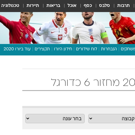
תרבות
סלבס
כסף
אוכל
בריאות
תיירות
טכנולוגיה
שחקים
הנבחרות
לוח שידורים
חידון היורו
תקצירים
עוד ביורו 2020
דיבור צפוף
תכנית היורו
לוח תוצאות
מגזין
דעות ופרשנויות
וואלה! ספורט