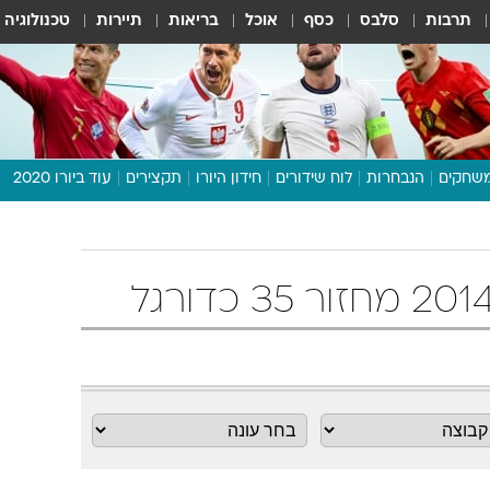
תרבות
סלבס
כסף
אוכל
בריאות
תיירות
טכנולוגיה
שחקים
הנבחרות
לוח שידורים
חידון היורו
תקצירים
עוד ביורו 2020
דיבור צפוף
תכנית היורו
לוח תוצאות
מגזין
דעות ופרשנויות
וואלה! ספורט