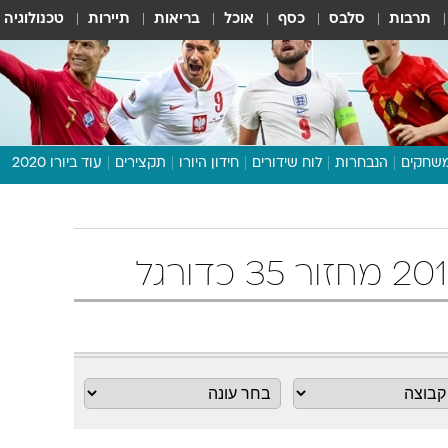
תרבות
סלבס
כסף
אוכל
בריאות
תיירות
טכנולוגיה
שחקים
הנבחרות
לוח שידורים
חידון היורו
תקצירים
עוד ביורו 2020
דיבור צפוף
תכנית היורו
לוח תוצאות
מגזין
דעות ופרשנויות
וואלה! ספורט