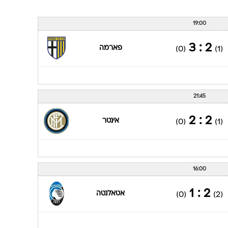
19:00
2 : 3
פארמה
(0)
(1)
21:45
2 : 2
אינטר
(0)
(1)
16:00
2 : 1
אטאלנטה
(0)
(2)