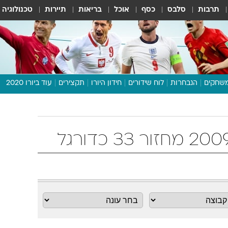
תרבות
סלבס
כסף
אוכל
בריאות
תיירות
טכנולוגיה
שחקים
הנבחרות
לוח שידורים
חידון היורו
תקצירים
עוד ביורו 2020
דיבור צפוף
תכנית היורו
לוח תוצאות
מגזין
דעות ופרשנויות
וואלה! ספורט