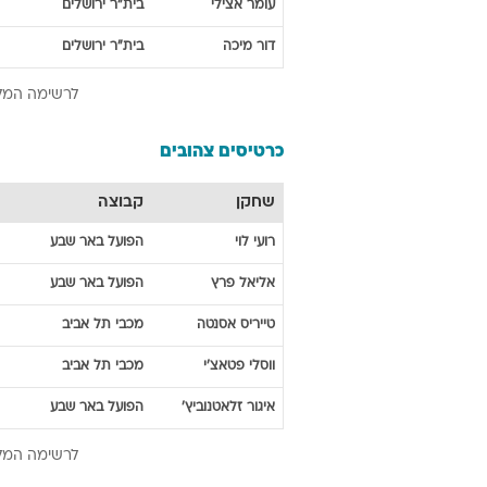
עומר
אצילי
בית"ר ירושלים
דור
מיכה
בית"ר ירושלים
לרשימה המל
כרטיסים צהובים
שחקן
קבוצה
רועי
לוי
הפועל באר שבע
אליאל
פרץ
הפועל באר שבע
טייריס
אסנטה
מכבי תל אביב
ווסלי
פטאצ'י
מכבי תל אביב
איגור
זלאטנוביץ'
הפועל באר שבע
לרשימה המל