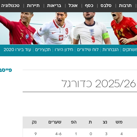
תרבות
סלבס
כסף
אוכל
בריאות
תיירות
טכנולוגיה
שחקים
הנבחרות
לוח שידורים
חידון היורו
תקצירים
עוד ביורו 2020
דיבור צפוף
תכנית היורו
פייסב
לוח תוצאות
מגזין
דעות ופרשנויות
וואלה! ספורט
מש
נצ
ת
הפ
שערים
נק
9
4-6
1
0
3
4