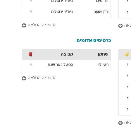
דור
מיכה
בית"ר ירושלים
1
1
ירדן
שועה
בית"ר ירושלים
1
1
לרשימה המלאה
אה
כרטיסים אדומים
שחקן
קבוצה
1
רועי
לוי
הפועל באר שבע
1
1
לרשימה המלאה
1
1
1
אה