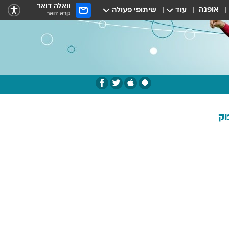
וואלה דואר
אופנה
עוד
שיתופי פעולה
קרא דואר
וק