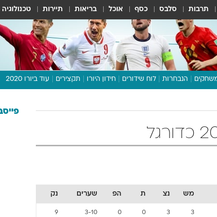
תרבות
סלבס
כסף
אוכל
בריאות
תיירות
טכנולוגיה
שחקים
הנבחרות
לוח שידורים
חידון היורו
תקצירים
עוד ביורו 2020
דיבור צפוף
תכנית היורו
פייסב
לוח תוצאות
מגזין
דעות ופרשנויות
וואלה! ספורט
מש
נצ
ת
הפ
שערים
נק
9
3-10
0
0
3
3