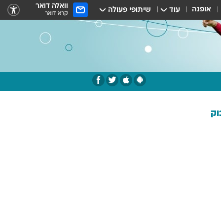
וואלה דואר
אופנה
עוד
שיתופי פעולה
קרא דואר
וק