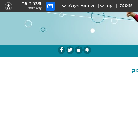
וואלה דואר
אופנה
עוד
שיתופי פעולה
קרא דואר
וק