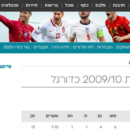
תרבות
סלבס
כסף
אוכל
בריאות
תיירות
טכנולוגיה
שחקים
הנבחרות
לוח שידורים
חידון היורו
תקצירים
עוד ביורו 2020
דיבור צפוף
תכנית היורו
פייסב
לוח תוצאות
רגל
מגזין
דעות ופרשנויות
וואלה! ספורט
מש
נצ
ת
הפ
שערים
נק
13
7-15
1
1
4
6