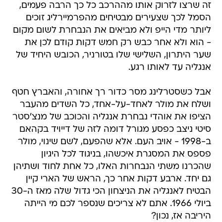
זה שרצו לזרוק אותו מההרכב כל כך הרבה פעמים,
הסמל לכך שצעירים מבטיחים מהפרמיירליג זוכים
ליותר מדי הייפ ולא מביאים את הנבחרת לשום מקום
- הוא ולא אחר כבש רק חמש דקות קודם לכן את
שער היתרון, השלישי שלו בטורניר, הכובש היחיד של
אנגליה עד לאותו רגע.
אבל כשסטרלינג מסר כדור רך אחורה, והאברץ חטף
ושלח את מולר לאחד-על-אחד, כל השדים מהעבר
הציפו את אוהדי נבחרת אנגליה והכוכב של מנצ'סטר
סיטי ניצב כפסע מגורל דומה לזה של דייויד בקהאם
ב-1998 - אויב העם. אלא שהפעם, לשם שינוי, מולר
פספס את המסגרת איכשהו, בניגוד לכל היגיון
שהכרנו משתי הנבחרות האלו, כל אחת לחוד ושתיהן
גם יחד. ארבע דקות אחר כך, הראש של הארי קיין
הבטיח לאנגליה את הניצחון הכי גדול שלה מאז ה-30
ביולי 1966. אתם לא צריכים שנספר לכם מי הייתה
היריבה אז, נכון?