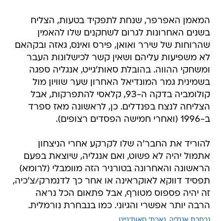
המאמן האפרפר, שנחת לתפקיד בטעות, הצליח
בשנים האחרונות לגרום לשחקנים שלו להאמין
שהרוחות של שירר ואואן, פירס ואינס, גאזה ובקהאם
לא משפיעות עליהם ושאין קשר לכישלונות העבר
ומשחקי ההווה. בהובלת סאות'גייט, אנגליה ספגה
בשמינית גמר המונדיאל האחרון שער שוויון מול
קולומביה בדקה ה-93, קלאסי להתפרקות, אבל
הצליחה לנצח בפנדלים. כן, לראשונה מאז ספרד
ב-1996 (ואחרי חמישה הפסדים רצופים).
להוריד את החבר'ה שלו לקרקע אחרי הניצחון
אתמול יהיה לא פשוט, ואם אנגליה, שיוצאת בפעם
הראשונה והאחרונה בטורניר הזה מוומבלי (לרומא)
תפסיד דווקא לאוקראינה או אחר כך לדנמרק/צ'כיה,
זה יהיה פספוס מטורף, אבל פתאום הכל נראה
הרבה יותר אפשרי והגיוני. כמו בנבחרת נורמלית.
נבחרת אנגליה
גארת' סאות'גייט