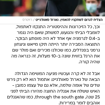
/
הצליח לגרום לשחקניו להאמין. גארת' סאות'גייט
רויטרס
וכך, כל הזיכרונות וההיסטוריה התנקזו לאתמול,
לוומבלי הביתי והגועש, למשחק שאם היה נגמר
ב-0:4 לגרמניה אף אחד לא היה מופתע הבוקר.
התוצאה הסבירה יותר הייתה תיקו מייאש וניצחון
גרמני בפנדלים, כמו שכולנו מכירים ואם מולר שם
את הרגל בזווית שונה ב-10 מעלות, זה כנראה מה
שהיה קורה.
אבל זה לא קרה ועכשיו מגיעה המשימה הגדולה
הבאה של גארת' סאות'גייט. אתמול הוא לא רק גירש
שדים של אומה שלמה, אלא גם של עצמו כמובן -
האיש ששלח את אנגליה החוצה מהיורו הביתי לפני
25 שנה, through the south gate, כמו שהאנגלים
אוהבים לומר במרירות.