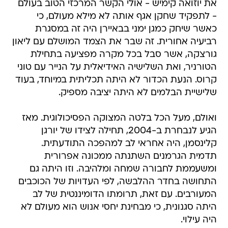
את יוזואה קימיש - אולי הקשר המרכזי הטוב בעולם
- לתפקיד שחקן אגף אותה לא מילא מעולם, כי
כאשר שיחק כמגן ימני בבאיירן היה זה במסגרת
רביעיה אחורית. זה שבר את הצמד המושלם עם ליאון
גורצקה, אשר סבל בכל מקרה מפציעה בתחילת
הטורניר, ואת השלישיה האידיאלית על הנייר עם טוני
קרוס. הנעת הכדור לא היתה תכליתית במיוחד, בעוד
שלישיית הבלמים לא היתה יציבה מספיק.
ואולם, מעל הכל בלטה המצוקה הפסיכולוגית. מאז
הגיע לנבחרת ב-2004, תחילה לצידו של יורגן
קלינסמן, היה אחראי לב למהפכה התודעתית.
תדמית הגרמנים השתנתה ממכונה אפרורית
ומשעממת לחבורה שמחה ומלהיבה. וזו היתה גם
התחושה בחדר ההלבשה, לפי העדויות של הכוכבים
המעורבים. עם זאת, תרומתו הדומיננטית של לב
היתה סגנונית, כי מבחינת יחסי אנוש הוא מעולם לא
היה עילוי.