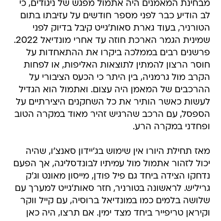
מבחינת המאמנים היה אתמול מפגש של ניגודים, כי
לב הודיע כבר לפני מספר חודשים על עזיבתו בתום
הטורניר, בעוד גארת סאות'גייט קיבל בדיוק לפני
שמינית הגמר הארכת חוזה עד אחרי מונדיאל 2022.
פרשנים רבים בממלכה ביקרו את ההתאחדות על
חוסר הרצון להמתין לתוצאות האליפות, או לפחות
הקרב מול גרמניה, בין היתר כי הכעס הציבורי על
ההרכבים של המאמן היה עצום. ואתמול הוא הגדיל
לעשות כאשר הותיר את כל השחקנים היצירתיים על
הספסל, עם הרכב שהרגיש זהיר מאוד במקרה הטוב
ופחדני במקרה הרע.
מאז תחילת היורו אין שימוש בג'יידון סאנצ'ו, שהיה
יכול לזהור אתמול מול עמיתיו לבונדסליגה, אך הפעם
נדחקו הצידה ביחד גם פיל פודן, מייסון מאונט וג'ק
גריליש. לראשונה בטורניר, חזר סאות'גייט למערך עם
שלושה בלמים כמו במונדיאל ברוסיה, עם קייל ווקר
וקיראן טריפייר ביחד מצד ימין. אם תרצו, היה כאן