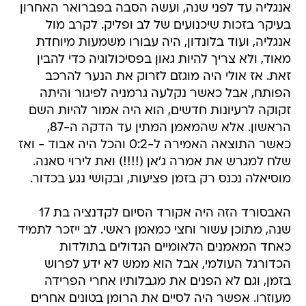
אנגליה עד לפני שנה, ועשה הסבה בפברואר האחרון
בעיקר בזכות שיכנועים של לב ופליק. לקרב מול
אנגליה, ועוד בלונדון, היה עבורו משמעות מיוחדת
מאוד, ולא צריך להיות גאון בפסיכולוגיה כדי להבין
זאת. אז אולי היה מוגזם לזרוק את הנער להרכב
הפותח, אבל כאשר נקלעה גרמניה לפיגור והיתה
זקוקה לרעיונות חדשים, הוא היה אמור להיות השם
הראשון. אלא שהמאמן המתין עד הדקה ה-87,
כאשר התוצאה האמירה ל-0:2 והכל היה אבוד - ואז
שלח למגרש את אמרה ג'אן (!!!!) ואת לירוי סאנה.
מוסיאלה נכנס רק בזמן פציעות, ובקושי נגע בכדור.
האבסורד הזה היה אקורד הסיום לקדנציה בת 17
שנה, מתוכן עשור וחצי כמאמן ראשי. לב ייזכר לתמיד
כאחד המאמנים הלאומיים הגדולים בתולדות
הכדורגל העולמי, אבל הוא ממש לא ידע לפרוש
בזמן, וגם לא הפנים את מגבלותיו אחרי הפרידה
מעוזרו. אפשר היה לסיים את הרומן בטונים אחרים