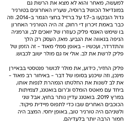
למעשה, מאחר והוא לא מצא את הרשת גם
במונדיאל הכושל ברוסיה, שעריו האחרונים בטורניר
גדול הובקעו ב-1:7 על ברזיל בחצי הגמר ב-2014. וזה
כבר באמת זיכרון די רחוק. זה היה הטורניר האחרון
בו שימש האנסי פליק כעוזרו של יואכים לב, וגרמניה
הניפה בגאווה את הגביע. מאז, העסק רק הלך
והתדרדר, ועכשיו - באופן סמלי מאוד - זה הזמן של
פליק לרשת את לב. אולי אז גם מולר ישוב לכבוש.
פליק החזיר, כידוע, את מולר לכושר פנטסטי בבאיירן
מינכן, וזה שיכנע בסופו של דבר - באיחור רב מאוד -
את לב לשנות את החלטתו הנמהרת לנפות אותו,
ביחד עם מאטס הומלס וג'רום בואטנג, לצמיתות
במרץ 2019. בואטנג עדיין נותר בחוץ, אבל שני
הכוכבים האחרים שבו כדי לתפוס מיידית פיקוד.
ולשניהם היה טורניר טוב, באופן יחסי. המצב היה
חמור הרבה יותר בלעדיהם.