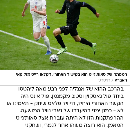
המפתח של סאות'גייט הוא בקישור האחורי. דקלאן רייס מול קאי
/
האברץ
רויטרס
בהרכב ההוא של אנגליה לפני רבע מאה ליהטטו
ביחד פול גאסקוין וסטיב מקמנמן. פול אינס היה
הקשר האחורי היחיד, ודייויד פלאט שיחק - תאמינו או
לא - כמגן ימני בהיעדרו של גארי נוויל המושעה.
ההרפתקנות הזו לא היתה עוברת אצל סאות'גייט
המאמן. הוא רוצה משהו אחר לגמרי, ושחקני