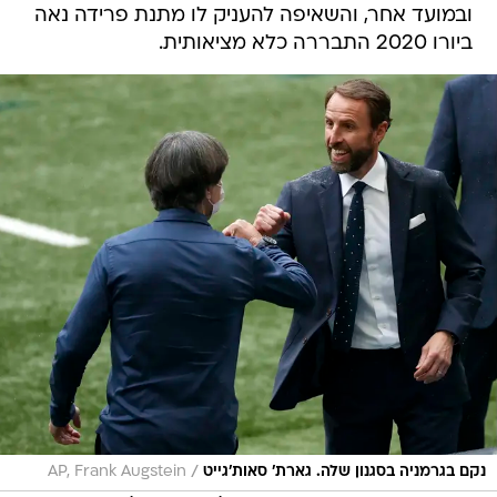
ובמועד אחר, והשאיפה להעניק לו מתנת פרידה נאה
ביורו 2020 התבררה כלא מציאותית.
/
נקם בגרמניה בסגנון שלה. גארת' סאות'גייט
AP, Frank Augstein