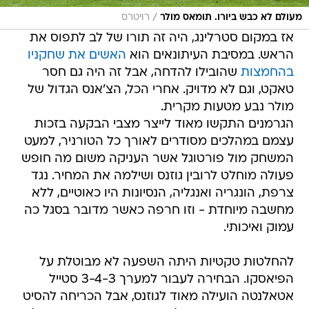
/
מעולם לא כבש ביורו. תומאס מולר
רויטרס
אז במקום סטרלינג, היה זה תורו של לב לתפוס את
הראש. במסיבת העיתונאים הוא
האשים את שחקניו
בהחמצות
שהובילו להדחה, אבל זה היה גם חסר
טאקט, וגם לא מדויק. אחרי הכל, הצ'אנס הגדול של
מולר נבע מטעות מקרית.
הגרמנים התקשו מאוד לייצר מצבי הבקעה בזכות
עצמם במהלכים מסודרים לאורך כל הטורניר, למעט
המשחק מול פורטוגל אשר העניקה משום מה חופש
פעולה מוחלט לרובין גוזנס ושילמה את המחיר. נגד
צרפת, הונגריה ואנגליה, הנסיונות היו כאוטיים, ללא
מחשבה מיוחדת - וזו חרפה כאשר מדובר בסגל כה
עמוק ואיכותי.
להחלטות טקטיות היתה השפעה לא מבוטלת על
הפיאסקו. הבחירה לעבור למערך 3-4-3 סטייל
אטאלנטה הועילה מאוד לגוזנס, אבל הכריחה להסיט