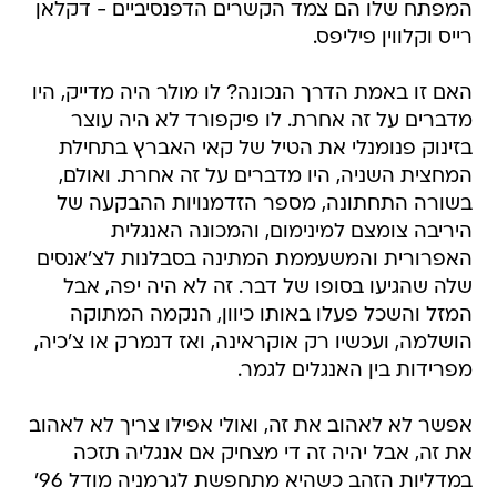
המפתח שלו הם צמד הקשרים הדפנסיביים - דקלאן
רייס וקלווין פיליפס.
האם זו באמת הדרך הנכונה? לו מולר היה מדייק, היו
מדברים על זה אחרת. לו פיקפורד לא היה עוצר
בזינוק פנומנלי את הטיל של קאי האברץ בתחילת
המחצית השניה, היו מדברים על זה אחרת. ואולם,
בשורה התחתונה, מספר הזדמנויות ההבקעה של
היריבה צומצם למינימום, והמכונה האנגלית
האפרורית והמשעממת המתינה בסבלנות לצ'אנסים
שלה שהגיעו בסופו של דבר. זה לא היה יפה, אבל
המזל והשכל פעלו באותו כיוון, הנקמה המתוקה
הושלמה, ועכשיו רק אוקראינה, ואז דנמרק או צ'כיה,
מפרידות בין האנגלים לגמר.
אפשר לא לאהוב את זה, ואולי אפילו צריך לא לאהוב
את זה, אבל יהיה זה די מצחיק אם אנגליה תזכה
במדליות הזהב כשהיא מתחפשת לגרמניה מודל 96'