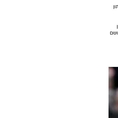
ן
ושם