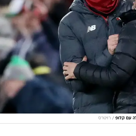
/
ה עם קלופ
רויטרס