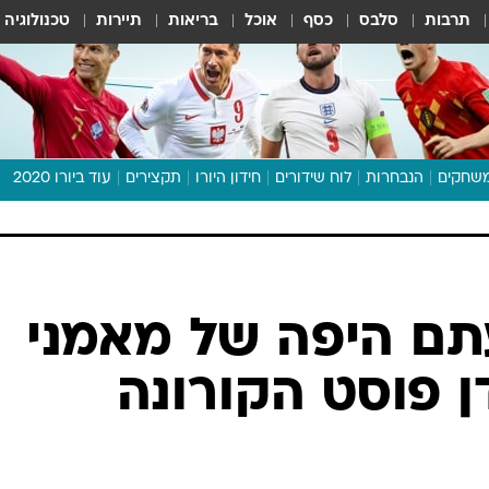
תרבות
סלבס
כסף
אוכל
בריאות
תיירות
טכנולוגיה
שחקים
הנבחרות
לוח שידורים
חידון היורו
תקצירים
עוד ביורו 2020
דיבור צפוף
תכנית היורו
לוח תוצאות
מגזין
תם היפה של מאמני
דעות ופרשנויות
ן פוסט הקורונה
וואלה! ספורט