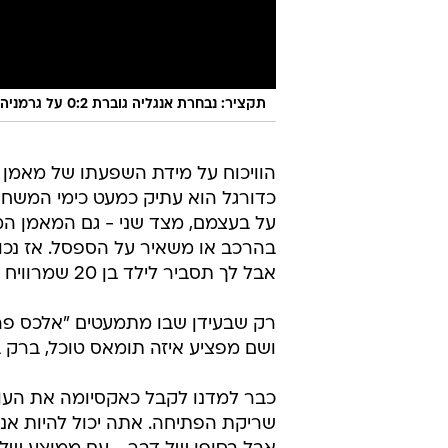
תקציר: נבחרת אנגליה גוברת 0:2 על גרמניה בשמינית גמר היורו בוומבלי
הוויכוח על מידת השפעתו של מאמן 
כדורגל הוא עתיק כמעט כימי המשחק
על בעצמם, מצד שני - גם המאמן המ
בהרכב או משאיר על הספסל. אז נכון
אבל לך תסביר לילד בן 20 שמרוויח פי כמה מהמאמן שלו, למה הוא צריך לשמוע בקולו.
רק שבעידן שבו מתמעטים "אלכס פרגוס
ושם מפציע איזה תומאס טוכל, ברק בכ
כבר למדנו לקבל כאקסיומה את הע
שריקת הפתיחה. אתה יכול להיות אנרג