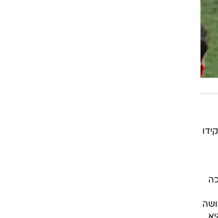
ידו
כה
ושה
יא