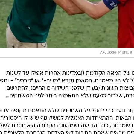
AP, Jose Manuel 
 של המאה הקודמת (ובמדינות אחרות אפילו עד לשנות
ל לא היו מאמנים. המאמן נקרא "משבץ" או "מרכיב" - ותפק
צות השונות (בעידן שלפני השידורים החיים), להתרשם
חרת, שלרוב כמעט שלא התאמנה ביחד לפני המשחקים...
מקור נועד כדי להקל על השחקנים שלא התאמנו תקופה ארו
ם הבאות. ההתאחדות האנגלית למשל, גוף שיש לו היסטוריה
בשמרנות, כבר הודיעה שמהעונה הקרובה היא חוזרת לשל
ים מראים שאחת הסיבות לאי הצלחת הנבחרת הלאומית ה