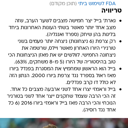
FDA לשימוש ביתי
טריוויה
גארת' בייל יצר חמישה מצבים לשער הערב, שזה
מצב אחד יותר מאשר בשתי העונות האחרונות ביחד
בליגות בהן שיחק (ספרד ואנגליה).
רק צרפת (6 ניצחונות) ניצחה יותר פעמים בשני
טורנירי היורו האחרון מאשר ויילס, שרשמה את
ניצחונה החמישי. לוולשים יש את מאזן הניצחונות הכי
טוב בהיסטוריה של היורו (5 מ-8 משחקים, 63%).
בייל הוא הראשון שמחמיץ את המסגרת בפנדל ביורו
מאז ראול בספרד נגד צרפת ביורו 2000. הנתון הזה
לא כולל דו קרב פנדלים.
בייל וראמזי יצרו אחד לשני ארבעה מצבים כל אחד.
זה הכי הרבה שצמד שחקנים ייצר אחד לשני בטורניר
הנוכחי והכי הרבה מאז בייל וראמזי ביורו 2016 (6 כל
אחד נגד רוסיה).