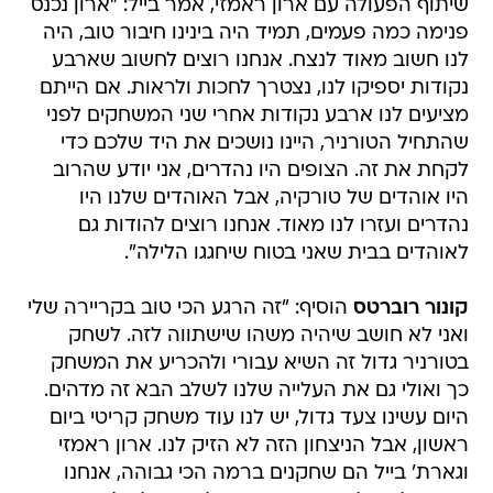
שיתוף הפעולה עם ארון ראמזי, אמר בייל: "ארון נכנס
פנימה כמה פעמים, תמיד היה בינינו חיבור טוב, היה
לנו חשוב מאוד לנצח. אנחנו רוצים לחשוב שארבע
נקודות יספיקו לנו, נצטרך לחכות ולראות. אם הייתם
מציעים לנו ארבע נקודות אחרי שני המשחקים לפני
שהתחיל הטורניר, היינו נושכים את היד שלכם כדי
לקחת את זה. הצופים היו נהדרים, אני יודע שהרוב
היו אוהדים של טורקיה, אבל האוהדים שלנו היו
נהדרים ועזרו לנו מאוד. אנחנו רוצים להודות גם
לאוהדים בבית שאני בטוח שיחגגו הלילה".
קונור רוברטס
הוסיף: "זה הרגע הכי טוב בקריירה שלי
ואני לא חושב שיהיה משהו שישתווה לזה. לשחק
בטורניר גדול זה השיא עבורי ולהכריע את המשחק
כך ואולי גם את העלייה שלנו לשלב הבא זה מדהים.
היום עשינו צעד גדול, יש לנו עוד משחק קריטי ביום
ראשון, אבל הניצחון הזה לא הזיק לנו. ארון ראמזי
וגארת' בייל הם שחקנים ברמה הכי גבוהה, אנחנו