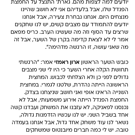
יודעים למה לצפות מהם. גארת' התנצל על החמצת
הפנדל שלו, אבל בלעדיהם אני לא חושב שהיינו
מנצחים היום. אנחנו נבחרת צעירה, אבל אנחנו
יודעים להתמודד עם מצבים קשים, יש לנו שחקנים
שרצים עד הסוף וזה מה שעשינו הערב. כריס מפאם
אמר לי לא לצאת קדימה בקרן של השער, אבל זה
מה שאני עושה, זו הרגשה מדהימה".
כובש השער הראשון
ארון ראמזי
אמר: "הרגשתי
תחושת הקלה אחרי השער כי היו לי שני מצבים
גדולים לפני כן ולא הצלחתי לכבוש. המחצית
הראשונה הייתה נהדרת, שלטנו לגמרי. במחצית
השנייה הראינו אופי ואני חושב שניצחנו בצדק.
החמצת הפנדל הייתה אירוע משמעותי, אבל לא
נכנסנו לפאניקה, לא עזבנו את המשחק ועבדנו קשה
אחד בשביל השני. יש לנו עכשיו הזדמנות גדולה,
נשאר לנו עוד משחק אחד גדול, אבל אנחנו בעמדה
טובה. יש לי כמה חברים מיובנטוס שמשחקים