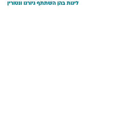
ליגות בהן השתתף
גיורגו
ונטורין