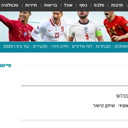
תרבות
סלבס
כסף
אוכל
בריאות
תיירות
טכנולוגיה
שחקים
הנבחרות
לוח שידורים
חידון היורו
תקצירים
עוד ביורו 2020
דיבור צפוף
תכנית היורו
פייסב
לוח תוצאות
מגזין
דעות ופרשנויות
9
/
7
/
1
וואלה! ספורט
שחקן קישור
קיד: