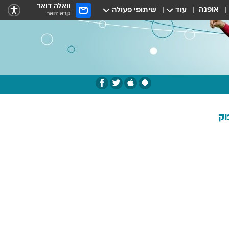
וואלה דואר
אופנה
עוד
שיתופי פעולה
קרא דואר
וק