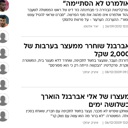
ולמרט לא הסתיימה"
פרקליטות הבהירה כי מבחינתה גזר דינו של ראש הממשלה לשעבר
וד אולמרט אינו מהווה את סוף הפרשה. "סברנו שראוי להטיל עונש
מור". ההערכה: הערעור - על פרשת טלנסקי
12:05 24/09/
יאיר אלטמן
ברבנל שוחרר ממעצר בערבות של
2,00 שקל
דורגלן העבר, שנעצר בחשד לתקיפה, שוחרר ללא מעצר בית, המשטרה
וקרת. פרקליטיו: "הבקשה הייתה רק כי הוא מפורסם"
09:31 08/12/
איציק יצחקי
עצרו של אלי אברבנל הוארך
שלושה ימים
שחקן שפרש לא מכבר, נעצר בחשד לתקיפה עם חבריו, שאחזו בסכין
אלה. המשטרה: "לא ברור מה הוא עשה עם נשק קר"
13:20 06/12/
איציק יצחקי