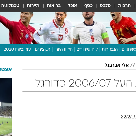
תרבות
סלבס
כסף
אוכל
בריאות
תיירות
טכנולוגיה
שחקים
הנבחרות
לוח שידורים
חידון היורו
תקצירים
עוד ביורו 2020
דיבור צפוף
אלי אברבנל
תכנית היורו
אצטדי
לוח תוצאות
2 כדורגל
מגזין
דעות ופרשנויות
וואלה! ספורט
22
/
2
/
1