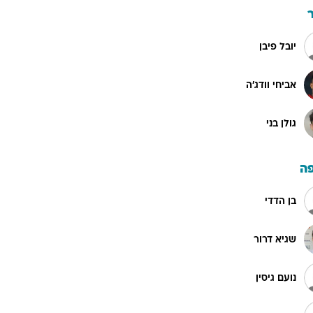
יובל פיבן
אביחי וודג'ה
גולן בני
ה
בן הדדי
שגיא דרור
נועם גיסין