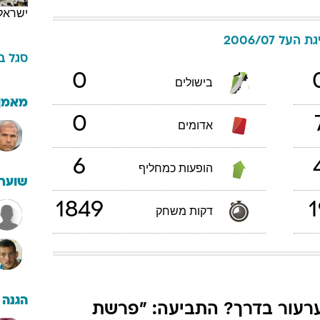
ישראל
ת העל 2006/07
סגל
ב
0
בישולים
מאמן
0
אדומים
6
הופעות כמחליף
שוערי
1849
1
דקות משחק
הגנה
רעור בדרך? התביעה: "פרשת