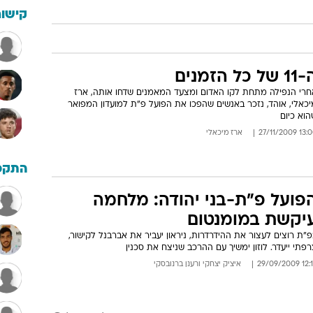
קישור
 של כל הזמנים
חרי הנפילה מתחת לקו האדום ומצעד המאמנים שדחו אותה, ארז
יכאלי, אוהד, נזכר באנשים שהפכו את הפועל פ"ת למועדון המפואר
וא כיום
13:00 27/11/
ארז מיכאלי
התקפ
פועל פ"ת-בני יהודה: מלחמה
יקשת במומנטום
"ת רוצים לעצור את ההידרדרות, ניראון יעביר את אברבנל לקישור,
פתי ייעדר. לוזון ימשיך עם ההרכב שניצח את סכנין
12:18 29/09
איציק יצחקי
ו
רענן ברנובסקי