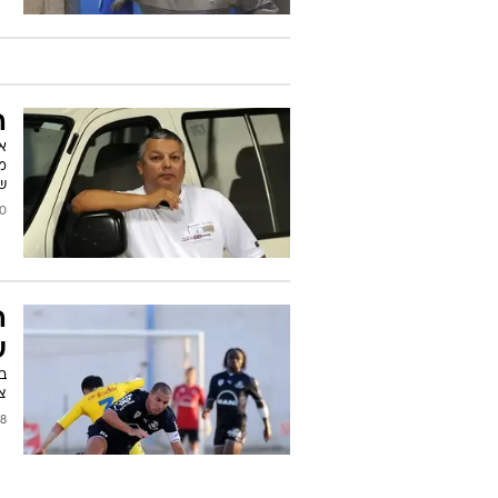
ה-11
א
מ
שה
2009
ה
ע
בפ
צר
/2009