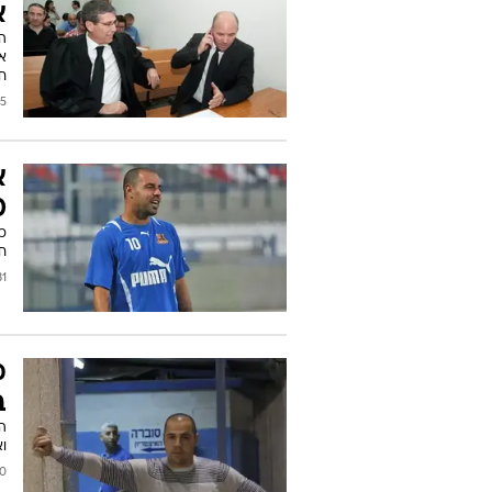
א
ה
אה
ח
2012
א
0
כ
ח
2009
מ
ב
ה
ו
2009