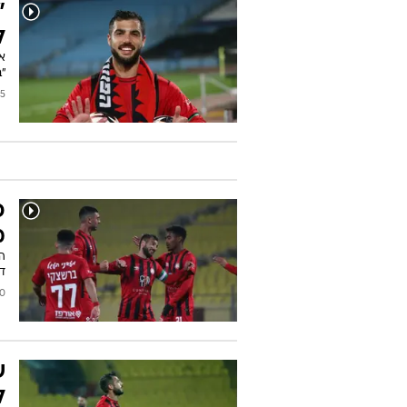
"
ל
אי
"ב
2025
כ
מ
ה
דמתי
2025
ש
ל