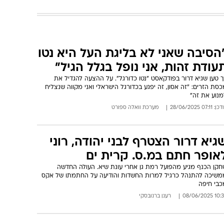
הסיבה שאני לא בליגת העל היא נטו
עודת זהות, אני נופל בגלל הגיל"
 טען שגיא דרור בפודקאסט "נטו כדורגל". על ההצעה להגדיל את
סת הזרים: "זה אסון, זה יפגע בכדורגל הישראלי ואני מקווה שנצליח
מנוע את זה"
: 07:11 28/06/2025
מערכת וואלה ספורט
גיא דרור הצטרף לבני יהודה, רוני
אופר חתם במ.ס. קרית ים
חקן הכנף מגיע מהפועל רמת גן אחרי עונת שיא. העולה החדשה
משיכה להתנהל כרגיל למרות החשדות והודיעה על החתמתו של אקס
כבי חיפה
10:35 08/06/
רענן ברנובסקי