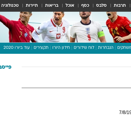
תרבות
סלבס
כסף
אוכל
בריאות
תיירות
טכנולוגיה
שחקים
הנבחרות
לוח שידורים
חידון היורו
תקצירים
עוד ביורו 2020
דיבור צפוף
תכנית היורו
פייסב
לוח תוצאות
מגזין
דעות ופרשנויות
וואלה! ספורט
7
/
8
/
1