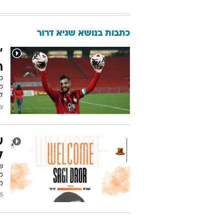
כתבות בנושא שגיא דרור
"
ת
כך
מכ
ל
עודכן
ש
ל
ש
מ
מ
2025