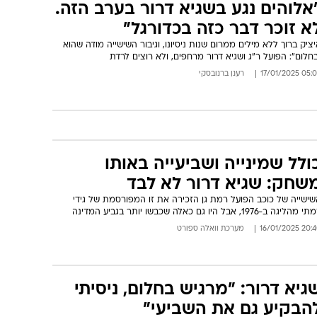
אלוהים נגע בשגיא דרור בערב הזה.
א זוכר דבר כזה בכדורגל"
ציק ברוך ללא מילים ממרום שנות ניסיונו, וגיבור השישייה מודה שהוא
חלום": הפועל ר"ג ושגיא דרור מרחפים, ולא רוצים לרדת
05:05 17/01/
רענן ברנובסקי
ולל שמינייה ושביעייה באותו
שחק: שגיא דרור לא לבד
שישייה של כוכב הפועל רמת גן הזכירה את זו המפורסמת של גידי
 מהליגה ב-1976, אבל היו גם כאלה שכבשו יותר בגביע המדינה
20:40 16/01/
מערכת וואלה ספורט
גיא דרור: "מרגיש בחלום, ניסיתי
הבקיע גם את השביעי"