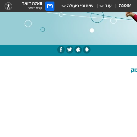
וואלה דואר
אופנה
עוד
שיתופי פעולה
קרא דואר
וק